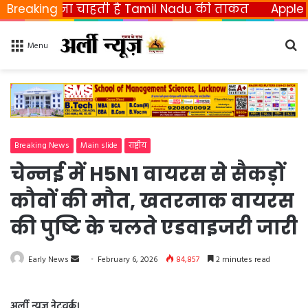
छीनना चाहती है Tamil Nadu की ताकत
Breaking
Apple ला रहा फ
Se
Menu
fo
Breaking News
Main slide
राष्ट्रीय
चेन्नई में H5N1 वायरस से सैकड़ों
कौवों की मौत, खतरनाक वायरस
की पुष्टि के चलते एडवाइजरी जारी
Early News
S
February 6, 2026
84,857
2 minutes read
e
n
अर्ली न्यूज़ नेटवर्क।