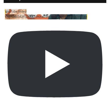
YouTube Video
VVV4MlJ2d2F5ZXRXT0NXaDJHc0xrSUR3LjlSU3RpLXhrOTRn