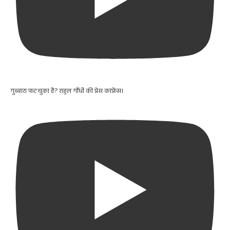
गुब्बारा फट चुका है? राहुल गाँधी की प्रेस कांफ्रेंस।