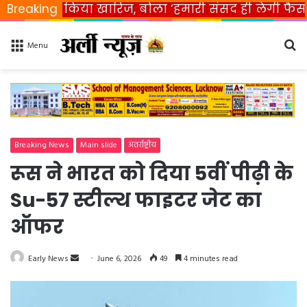
ने किया खारिज, बोला ‘हमारी संसद ही लेगी फैसला’
Breaking
Ra
Se
Menu
fo
Breaking News
Main slide
अंतर्राष्ट्रीय
रूस ने भारत को दिया 5वीं पीढ़ी के
Su-57 स्टील्थ फाइटर जेट का
ऑफर
Early News
S
June 6, 2026
49
4 minutes read
e
n