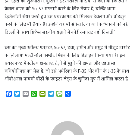
इस हफ़्ते की शुरुआत में, पुतिन ने इंटरनेशनल मीडिया से कहा था कि रूस न
केवल भारत को Su-57 सप्लाई करने के लिए तैयार है, बल्कि अहम
टेक्नोलॉजी शेयर करते हुए इस एयरक्राफ्ट को मिलकर डेवलप और प्रोड्यूस
करने के लिए भी तैयार है। उन्होंने यह भी संकेत दिया था कि “मॉस्को को नई
दिल्ली के साथ डिफेंस सहयोग बढ़ाने में कोई रुकावट नहीं दिखती”।
रूस का मुख्य स्टील्थ फाइटर, Su-57, हवा, ज़मीन और समुद्र में मौजूद टारगेट
के ख़िलाफ़ मल्टी-रोल कॉम्बैट मिशन के लिए डिज़ाइन किया गया है। इस
एयरक्राफ्ट में स्टील्थ क्षमताएं, तेज़ी से मुड़ने की क्षमता और एडवांस्ड
एवियोनिक्स का मेल है, जो इसे अमेरिका के F-35 और चीन के J-35 के साथ
ऑपरेशनल पांचवीं पीढ़ी के फाइटर जेट्स के चुनिंदा ग्रुप में शामिल करता है।
F
T
E
W
P
T
M
S
a
w
m
h
r
e
e
h
c
i
a
a
i
l
s
a
e
t
i
t
n
e
s
r
b
t
l
s
t
g
a
e
o
e
A
F
r
g
o
r
p
r
a
e