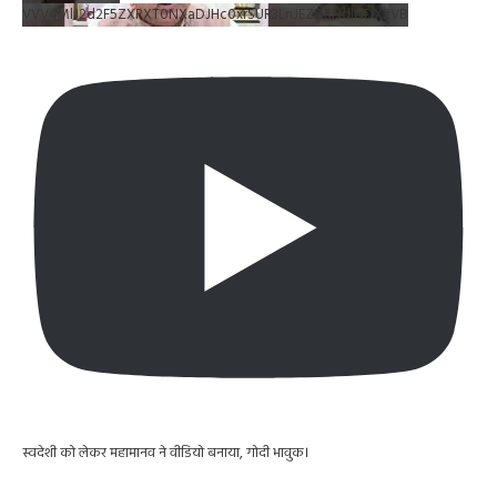
VVV4MlJ2d2F5ZXRXT0NXaDJHc0xrSUR3LnJEZDRNdlNDX2VB
स्वदेशी को लेकर महामानव ने वीडियो बनाया, गोदी भावुक।