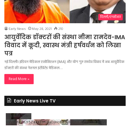
दिल्ली/एनसीआर
Early News
May 28, 2021
210
आयुर्वेदिक डॉक्टरों की संस्था नीमा रामदेव-IMA
विवाद में कूदी, स्वास्थ मंत्री हर्षवर्धन को लिखा
पत्र
नई दिल्ली। इंडियन मेडिकल एसोसिएशन (IMA) और योग गुरु रामदेव विवाद में अब आयुर्वेदिक
डॉक्टरों की संस्था नेशनल इंटीग्रेटेड मेडिकल…
Read More »
Early News Live TV
YouTube Video
VVV4MlJ2d2F5ZXRXT0NXaDJHc0xrSUR3LnJEZDRNdlNDX2VB