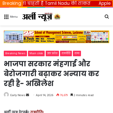
छीनना चाहती है Tamil Nadu की ताकत
Breaking
Apple ला रहा फ
Se
Menu
fo
Breaking News
Main slide
उत्तर प्रदेश
राजनीति
राज्य
भाजपा सरकार मंहगाई और
बेरोजगारी बढ़ाकर अन्याय कर
रही है- अखिलेश
Early News
S
April 14, 2026
76,679
2 minutes read
e
n
अर्ली न्यूज़ नेटवर्क।
राजनीति।