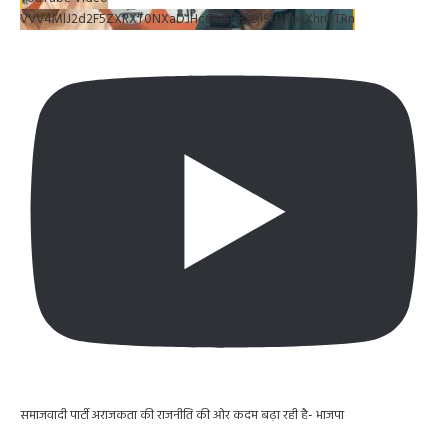
VVV4MlJ2d2F5ZXRXT0NXaDJHc0xrSUR3LjlSU3RpLXhrOTRn
समाजवादी पार्टी अराजकता की राजनीति की ओर कदम बढ़ा रही है- भाजपा