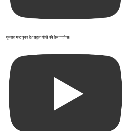
गुब्बारा फट चुका है? राहुल गाँधी की प्रेस कांफ्रेंस।