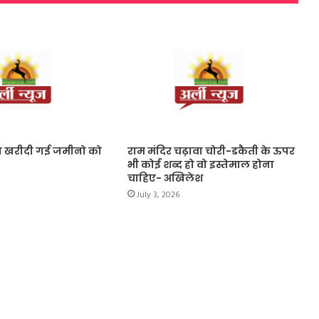
BRICS का ड्रग्स के खिलाफ ऐलान,
अंतरराष्ट्रीय सिंडिकेट पर लगाएगा पाबंदी
राजौरी के जंगलों में आतंकवादियों की
घेराबंदी, कुपवाड़ा में Hideout ध्वस्त
MEA Press Briefing : FCRA पर अमेरिकी
टिप्पणी को भारत ने किया खारिज, बोला
्वारा खरीदी गई जमीनो को
राम मंदिर चढ़ावा चोरी-डकैती के ऊपर
‘हमारी संसद ही लेगी फैसला’
भी कोई शब्द हो वो इस्तेमाल होना
चाहिए- अखिलेश
July 3, 2026
Rahul Gandhi का बड़ा आरोप:
Delimitation से BJP छीनना चाहती है
Tamil Nadu की ताकत
Apple ला रहा फोल्डेबल फ़ोन, 7.8-इंच
स्क्रीन और A20 Pro चिपसेट वाला
Iphone Ultra