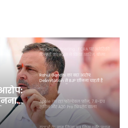
अंतरराष्ट्रीय सिंडिकेट पर लगाएगा पाबंदी
राजौरी के जंगलों में आतंकवादियों की
घेराबंदी, कुपवाड़ा में Hideout ध्वस्त
MEA Press Briefing : FCRA पर अमेरिकी
टिप्पणी को भारत ने किया खारिज, बोला
‘हमारी संसद ही लेगी फैसला’
Rahul Gandhi का बड़ा आरोप:
Delimitation से BJP छीनना चाहती है
Tamil Nadu की ताकत
 आरोप:
ीनना
Apple ला रहा फोल्डेबल फ़ोन, 7.8-इंच
स्क्रीन और A20 Pro चिपसेट वाला
ी
Iphone Ultra
युवाओं के नाम लिखा पत्र लिख धर्मेंद्र प्रधान