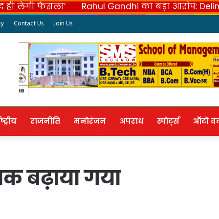
ैसला’
Rahul Gandhi का बड़ा आरोप: Delimitation से
cy
Contact Us
Join Us
ष्ट्रीय
राजनीति
मनोरंजन
अपराध
स्पोर्ट्स
ऑटो वर्ल
 तक बढ़ाया गया