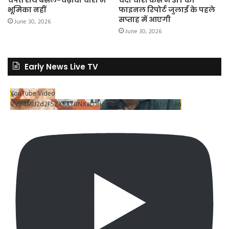
भूमिका नहीं
फाइनल रिपोर्ट जुलाई के पहले
सप्ताह में आएगी
June 30, 2026
June 30, 2026
Early News Live TV
YouTube Video
VVV4MlJ2d2F5ZXRXT0NXaDJHc0xrSUR3LjlSU3RpLXhrOTRn