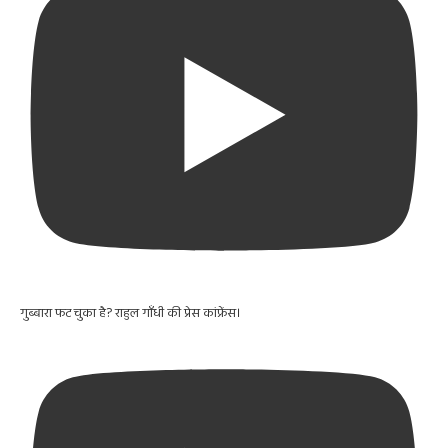
गुब्बारा फट चुका है? राहुल गाँधी की प्रेस कांफ्रेंस।