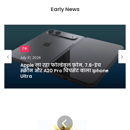
d
l
Early News
y
Breaking News
टेक
July 25, 2026
July 31, 2026
युवाओं के नाम लिखा पत्र लिख धर्मेंद्र प्रधान
ने दिया इस्तीफा
Apple ला रहा फोल्डेबल फ़ोन, 7.8-इंच
स्क्रीन और A20 Pro चिपसेट वाला Iphone
Ultra