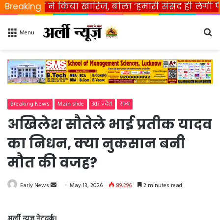
ारत ने किया खारिज, बोला ‘हमारी संसद ही लेगी फैसला’
Breaking
Se
Menu
fo
Breaking News
Main slide
उत्तर प्रदेश
राज्य
अखिलेश सौतेले भाई प्रतीक यादव
का निधन, क्या नुकसान बनी
मौत की वजह?
Early News
S
May 13, 2026
89,296
2 minutes read
e
n
अर्ली न्यूज़ नेटवर्क।