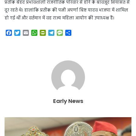
प्रतीक बेहद प्रभावशाली राजनीतिक परिवार से होने के बावजूद सियासत से
दूर रहते थे। हालांकि प्रतीक की पत्नी अपर्णा बिष्ट यादव भाजपा में शामिल
हो गई थीं और वर्तमान में वह राज्य महिला आयोग की उपाध्यक्ष हैं।
F
T
E
W
P
T
M
S
a
w
m
h
r
e
e
h
c
i
a
a
i
l
s
a
e
t
i
t
n
e
s
r
b
t
l
s
t
g
a
e
o
e
A
F
r
g
o
r
p
r
a
e
k
p
i
m
e
n
d
l
Early News
y