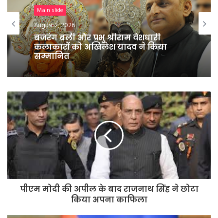
Breaking News
August 1, 2026
Main slide
Rahul Gandhi का बड़ा आरोप:
August 2, 2026
Delimitation से BJP छीनना चाहती है
Tamil Nadu की ताकत
बजरंग बली और प्रभु श्रीराम वेशधारी
कलाकारों को अखिलेश यादव ने किया
सम्मानित
पीएम मोदी की अपील के बाद राजनाथ सिंह ने छोटा
किया अपना काफिला