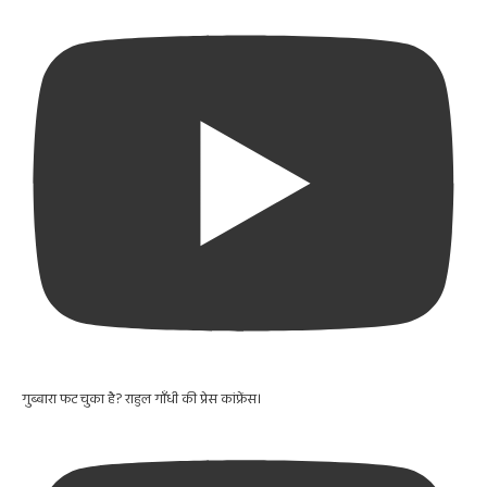
गुब्बारा फट चुका है? राहुल गाँधी की प्रेस कांफ्रेंस।