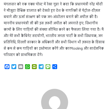
मंगलवार को एक एक्स पोस्ट में रेखा गुप्ता ने कहा कि प्रधानमंत्री नरेंद्र मोदी
ने मौजूदा वैश्विक हालात को देखते हुए देश के नागरिकों से पेट्रोल-डीज़ल
बचाने और ऊर्जा संरक्षण को एक जन-आंदोलन बनाने की अपील की है।
माननीय प्रधानमंत्री जी की इस ज़रूरी अपील को अपनाते हुए, विभागीय
कामों के लिए गाड़ियों की संख्या सीमित करने का फैसला लिया गया है। मैं
और मेरे सभी कैबिनेट सहयोगी, भारतीय जनता पार्टी के सभी विधायक, जन
प्रतिनिधि, दिल्ली सरकार के अधिकारी और सभी विभाग भी ज़रूरत के हिसाब
से कम से कम गाड़ियों का इस्तेमाल करेंगे और कारपooling और सार्वजनिक
परिवहन को प्राथमिकता देंगे।
F
T
E
W
P
T
M
S
a
w
m
h
r
e
e
h
c
i
a
a
i
l
s
a
e
t
i
t
n
e
s
r
b
t
l
s
t
g
a
e
o
e
A
F
r
g
o
r
p
r
a
e
k
p
i
m
e