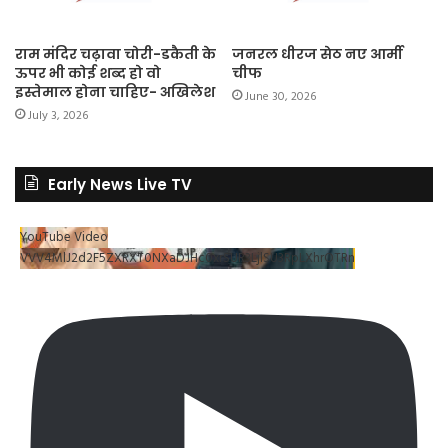
राम मंदिर चढ़ावा चोरी-डकैती के
जनरल धीरज सेठ नए आर्मी
ऊपर भी कोई शब्द हो वो
चीफ
इस्तेमाल होना चाहिए- अखिलेश
June 30, 2026
July 3, 2026
Early News Live TV
YouTube Video
VVV4MlJ2d2F5ZXRXT0NXaDJHc0xrSUR3LjlSU3RpLXhrOTRn