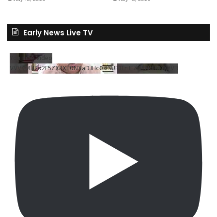
Early News Live TV
YouTube Video
VVV4MlJ2d2F5ZXRXT0NXaDJHc0xrSUR3LnJEZDRNdlNDX2VB