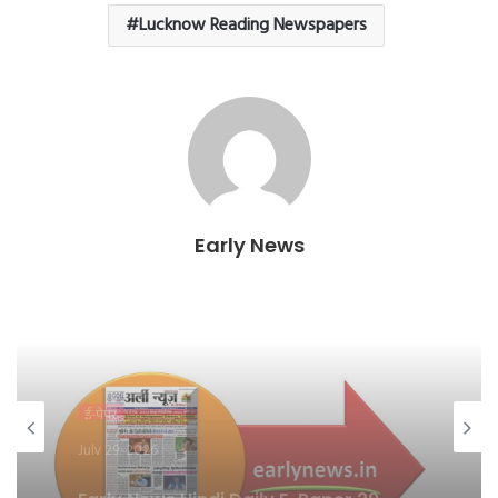
Lucknow Reading Newspapers
Early News
ई-पेपर
July 28, 2026
Early News Hindi Daily E-Paper 28
July 2026