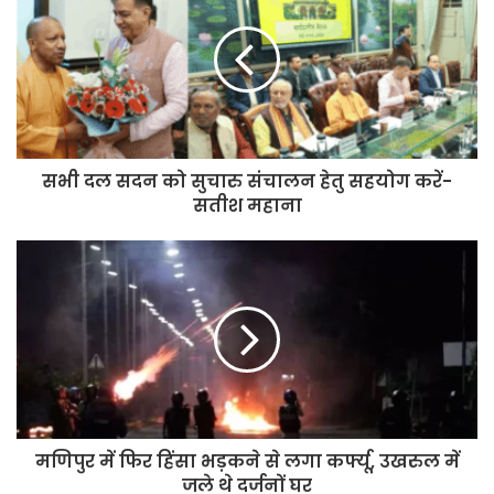
Delimitation से BJP छीनना चाहती है
Tamil Nadu की ताकत
सभी दल सदन को सुचारु संचालन हेतु सहयोग करें-
सतीश महाना
मणिपुर में फिर हिंसा भड़कने से लगा कर्फ्यू, उखरुल में
जले थे दर्जनों घर