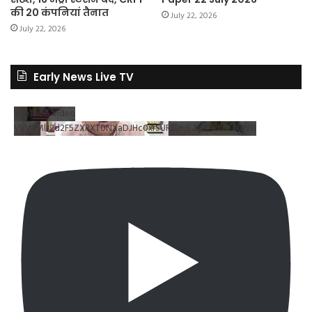
की 20 कंपनियां तैनात
July 22, 2026
July 22, 2026
Early News Live TV
YouTube Video
VVV4MlJ2d2F5ZXRXT0NXaDJHc0xrSUR3LnJEZDRNdlNDX2VB