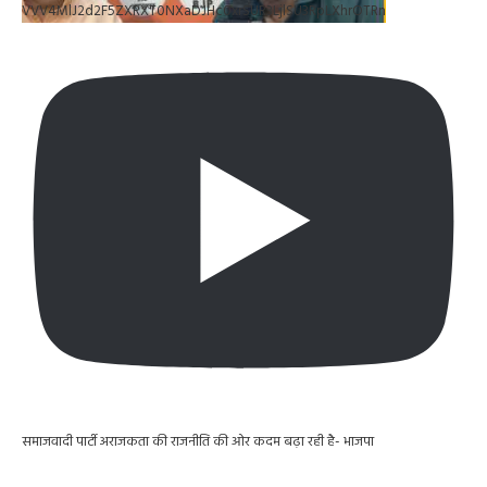
VVV4MlJ2d2F5ZXRXT0NXaDJHc0xrSUR3LjlSU3RpLXhrOTRn
समाजवादी पार्टी अराजकता की राजनीति की ओर कदम बढ़ा रही है- भाजपा