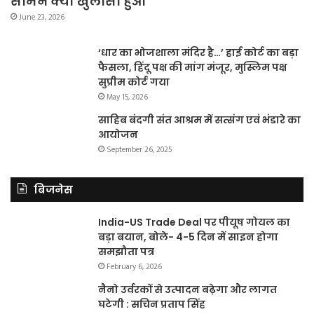
सामने क्या खुलासा हुआ
June 23, 2026
‘धार का भोजशाला मंदिर है…’ हाई कोर्ट का बड़ा
फैसला, हिंदू पक्ष की मांग मंजूर, मुस्लिम पक्ष
सुप्रीम कोर्ट गया
May 15, 2026
साहिब बंदगी संत आश्रम में सत्संग एवं भंडारे का
आयोजन
September 26, 2025
बिजनेस
India-US Trade Deal पर पीयूष गोयल का
बड़ा बयान, बोले- 4-5 दिन में साइन होगा
समझौता पत्र
February 6, 2026
नैनो उर्वरकों से उत्पादन बढ़ेगा और लागत
घटेगी : सचिन प्रताप सिंह