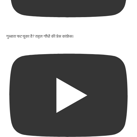
गुब्बारा फट चुका है? राहुल गाँधी की प्रेस कांफ्रेंस।