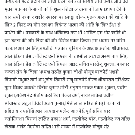
करोड़ की मदद प्रदान की जाए। घटना की उच्च स्तरीय जांच कराई जाए एवं
मृतक पत्रकार के बच्चों को निशुल्क शिक्षा व्यवस्था की जाए ।ज्ञापन देने के
बाद सभी पत्रकार शहीद स्मारक पर इकट्ठा होकर मृतक आत्मा की शांति के
लिए 2 मिनट का मौन रख कर दिवंगत आत्मा की शांति के लिए ईश्वर से
प्रार्थना की । पत्रकारों के साथ अधिवक्ता गण भी शामिल हुए और उन्होंने भी
इस घटना की घोर निंदा की और विरोध प्रकट किया। इस अवसर पर वरिष्ठ
पत्रकार आर एन सिंह,श्रमजीवी पत्रकार यूनियन के अध्यक्ष अशोक श्रीवास्तव,
ऑल इंडिया प्रेस जर्नलिस्ट एसोसिएशन के तहसील अध्यक्ष अरूण नाथ सिंह,
आल इंडिया प्रेस जर्नलिस्ट एसोसिएशन जॉइंट सचिव भारतेन्दु शुक्ला, पत्रकार
एकता संघ के जिला अध्यक्ष सत्येंद्र कुमार जोशी पीयूष बाजपेई अश्वनी
त्रिपाठी मधुकर वर्मा आशुतोष तिवारी राजू बाजपेई नीरज श्रीवास्तव हरिशंकर
गुप्ता विजय अवस्थी विनोद कुमार सोनी अनुराग पाठक पंकज शुक्ला, प्रदीप
शुक्ला,राकेश नंद संतोष कठोरिया पंकज वर्मा, नायर साकेब प्रवीण
श्रीवास्तव अतुल त्रिवेदी अजय कुमार,मिश्रीलाल सहित सैकड़ो पत्रकारों
सहित बार एसोसिएशन अध्यक्ष कमलेन्द्र बाजपेई, पूर्व सचिव बार
एसोसिएशन बिसवां ललित प्रकाश शर्मा, एडवोकेट चाँद, एडवोकेट एवं वरिष्ठ
लेखक आनंद मेहरोत्रा सहित भारी संख्या में एडवोकेट मौजूद रहे!