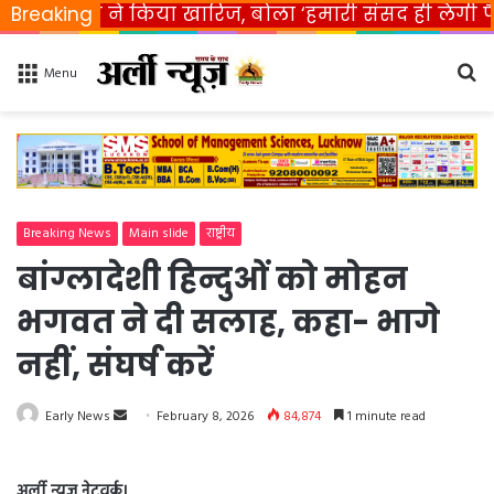
भारत ने किया खारिज, बोला ‘हमारी संसद ही लेगी फैसला’
Breaking
Se
Menu
fo
Breaking News
Main slide
राष्ट्रीय
बांग्लादेशी हिन्दुओं को मोहन
भगवत ने दी सलाह, कहा- भागे
नहीं, संघर्ष करें
Early News
S
February 8, 2026
84,874
1 minute read
e
n
अर्ली न्यूज़ नेटवर्क।