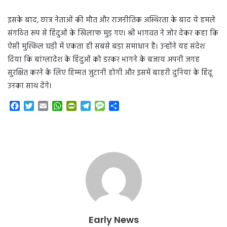
इसके बाद, छात्र नेताओं की मौत और राजनीतिक अस्थिरता के बाद ये हमले
संगठित रूप से हिंदुओं के खिलाफ मुड़ गए। श्री भागवत ने जोर देकर कहा कि
ऐसी मुश्किल घड़ी में एकता ही सबसे बड़ा समाधान है। उन्होंने यह संदेश
दिया कि बांग्लादेश के हिंदुओं को डरकर भागने के बजाय अपनी जगह
सुरक्षित करने के लिए हिम्मत जुटानी होगी और इसमें बाहरी दुनिया के हिंदू
उनका साथ देंगे।
F
T
E
W
P
T
M
S
a
w
m
h
r
e
e
h
c
i
a
a
i
l
s
a
e
t
i
t
n
e
s
r
b
t
l
s
t
g
a
e
o
e
A
F
r
g
o
r
p
r
a
e
k
p
i
m
e
n
d
l
Early News