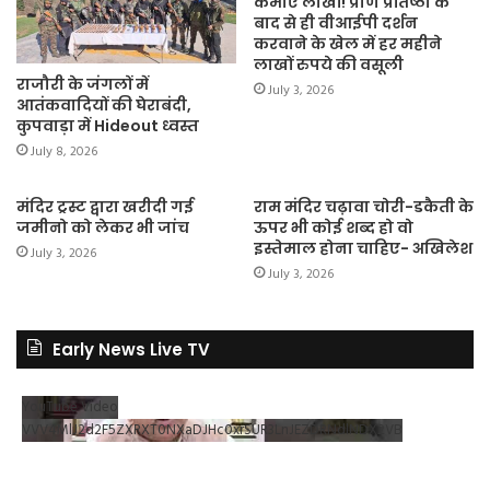
कमाए लाखों! प्राण प्रतिष्ठा के
बाद से ही वीआईपी दर्शन
करवाने के खेल में हर महीने
लाखों रुपये की वसूली
राजौरी के जंगलों में
July 3, 2026
आतंकवादियों की घेराबंदी,
कुपवाड़ा में Hideout ध्वस्त
July 8, 2026
मंदिर ट्रस्ट द्वारा खरीदी गई
राम मंदिर चढ़ावा चोरी-डकैती के
जमीनो को लेकर भी जांच
ऊपर भी कोई शब्द हो वो
इस्तेमाल होना चाहिए- अखिलेश
July 3, 2026
July 3, 2026
Early News Live TV
YouTube Video
VVV4MlJ2d2F5ZXRXT0NXaDJHc0xrSUR3LnJEZDRNdlNDX2VB