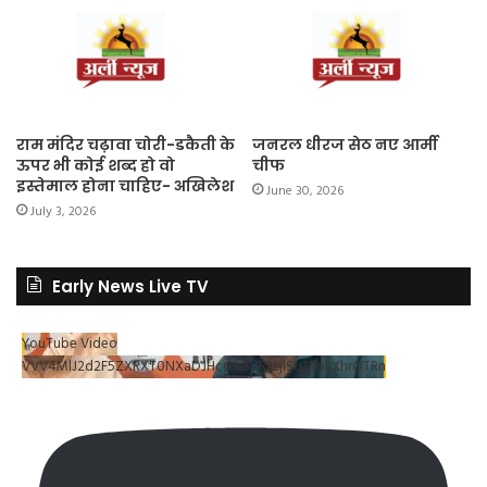
राम मंदिर चढ़ावा चोरी-डकैती के
जनरल धीरज सेठ नए आर्मी
ऊपर भी कोई शब्द हो वो
चीफ
इस्तेमाल होना चाहिए- अखिलेश
June 30, 2026
July 3, 2026
Early News Live TV
YouTube Video
VVV4MlJ2d2F5ZXRXT0NXaDJHc0xrSUR3LjlSU3RpLXhrOTRn