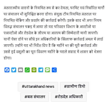
अंतरराज्यीय वाहनों के नियमित रूप से कर देयता, परमिट एवं निर्धारित मार्गों
पर संचालन भी सुनिश्चित करना होगा। संयुक्त टीम नियमित अंतराल पर
नियमित चेकिंग और प्रवर्तन की कार्रवाई करेगी। इसके बाद भी अगर नियम
विरुद्ध संचालन पकड़ में आया तो यह परिवहन विभाग के आरटीओ या
एआरटीओ और रोडवेज के जीएम या आरएम की जिम्मेदारी मानी जाएगी।
यानी ऐसा होने पर सीधे इन अधिकारियों के खिलाफ कार्रवाई अमल में लाई
जाएगी। उन्होंने यह भी निर्देश दिए हैं कि महीने भर की पूरी कार्रवाई और
उससे हुई वसूली का पूरा विवरण महीने के पहले सप्ताह में शासन को भेजना
होगा।
F
T
E
W
P
T
M
S
a
w
m
h
r
e
e
h
c
i
a
a
i
l
s
a
e
t
i
t
n
e
s
r
uttarakhand news
ग्रामीण डिपो
b
t
l
s
t
g
a
e
o
e
A
F
r
g
बस संचालन
रोडवेज़ अधिकारी
o
r
p
r
a
e
k
p
i
m