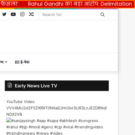
ी फैसला’
Rahul Gandhi का बड़ा आरोप: Delimitation
Facebook
Twitter
YouTube
Instagram
Random
Search
Article
for
न्य
ई-पेपर
Early News Live TV
YouTube Video
VVV4MlJ2d2F5ZXRXT0NXaDJHc0xrSUR3LnJEZDRNdl
NDX2VB