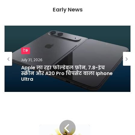
d
l
Early News
y
Breaking News
टेक
July 25, 2026
July 31, 2026
युवाओं के नाम लिखा पत्र लिख धर्मेंद्र प्रधान
ने दिया इस्तीफा
Apple ला रहा फोल्डेबल फ़ोन, 7.8-इंच
स्क्रीन और A20 Pro चिपसेट वाला Iphone
Ultra