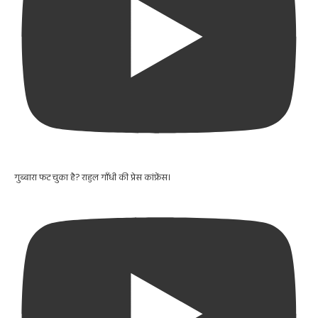
गुब्बारा फट चुका है? राहुल गाँधी की प्रेस कांफ्रेंस।