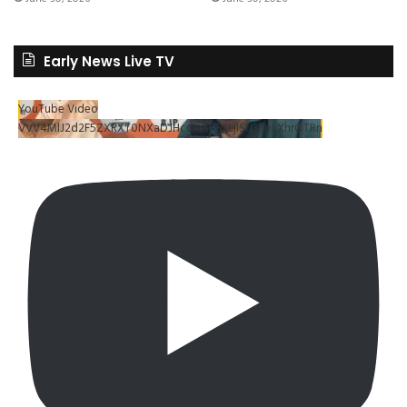
Early News Live TV
YouTube Video
VVV4MlJ2d2F5ZXRXT0NXaDJHc0xrSUR3LjlSU3RpLXhrOTRn