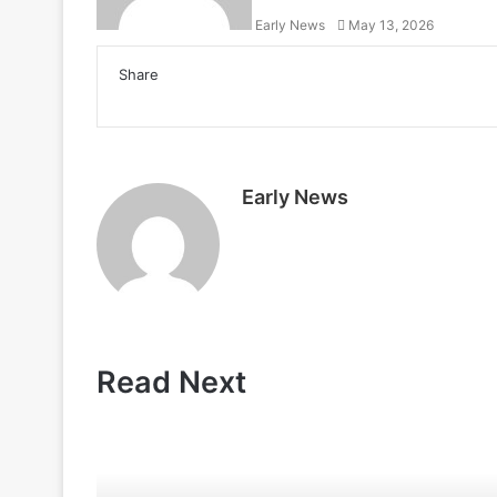
n
d
Early News
May 13, 2026
e
l
m
y
a
Share
i
P
l
r
i
n
t
Early News
Read Next