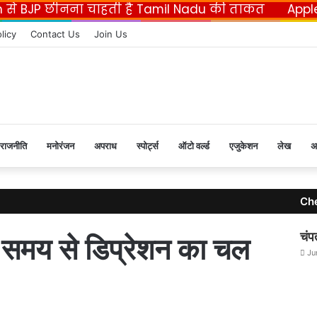
n से BJP छीनना चाहती है Tamil Nadu की ताकत
Appl
F
licy
Contact Us
Join Us
राजनीति
मनोरंजन
अपराध
स्पोर्ट्स
ऑटो वर्ल्ड
एजुकेशन
लेख
अ
Ch
C
l
चंप
 समय से डिप्रेशन का चल
o
Ju
s
e