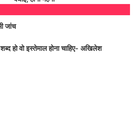
राम मंदिर से जुड़ा एक और घोटाला? टिन्नू ने हर
महीने कमाए लाखों! प्राण प्रतिष्ठा के बाद से ही
भी जांच
वीआईपी दर्शन करवाने के खेल में हर महीने लाखों
रुपये की वसूली
शब्द हो वो इस्तेमाल होना चाहिए- अखिलेश