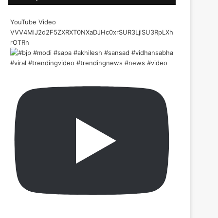
YouTube Video
VVV4MlJ2d2F5ZXRXT0NXaDJHc0xrSUR3LjlSU3RpLXh
rOTRn