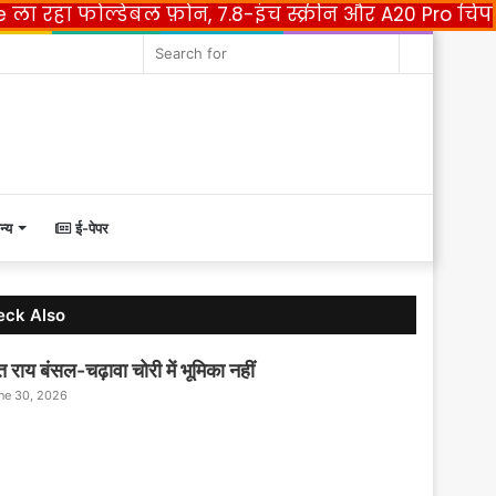
e ला रहा फोल्डेबल फ़ोन, 7.8-इंच स्क्रीन और A20 Pro चिप
acebook
Twitter
YouTube
Instagram
Random
Search
Article
for
न्य
ई-पेपर
eck Also
त राय बंसल-चढ़ावा चोरी में भूमिका नहीं
ne 30, 2026