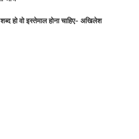
महीने कमाए लाखों! प्राण प्रतिष्ठा के बाद से ही
वीआईपी दर्शन करवाने के खेल में हर महीने लाखों
रुपये की वसूली
शब्द हो वो इस्तेमाल होना चाहिए- अखिलेश