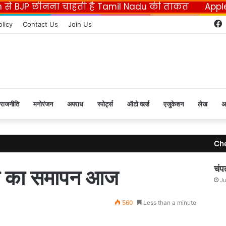
n से BJP छीनना चाहती है Tamil Nadu की ताकत
Appl
olicy
Contact Us
Join Us
राजनीति
मनोरंजन
अपराध
स्पोर्ट्स
ऑटो वर्ल्ड
एजुकेशन
लेख
अ
Ch
चंप
ेलन का समापन आज
Ju
560
Less than a minute