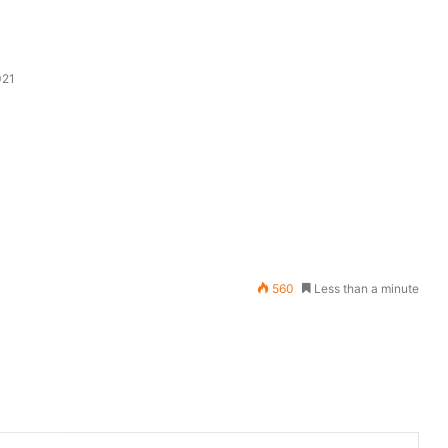
021
560
Less than a minute