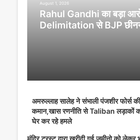
August 1, 2026
Rahul Gandhi का बड़ा आर
Delimitation से BJP छीनन
है Tamil Nadu की ताकत
अमरुल्लाह सालेह ने संभाली पंजशीर फोर्स क
कमान,खास रणनीति से Taliban लड़ाकों क
घेर कर रहे हमले
मंदिर ट्रस्ट द्वारा खरीदी गई जमीनो को लेकर 