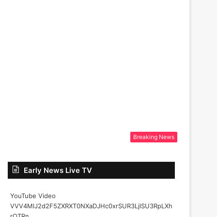
Breaking News
Early News Live TV
YouTube Video
VVV4MlJ2d2F5ZXRXT0NXaDJHc0xrSUR3LjlSU3RpLXh
rOTRn