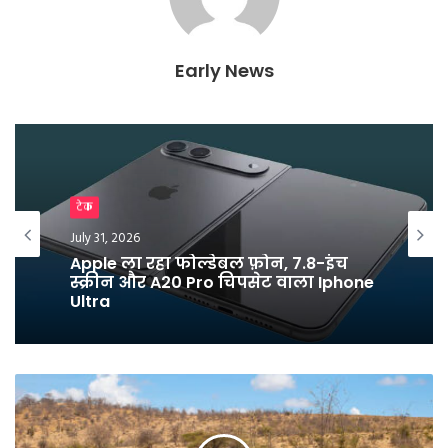
e
n
d
l
Early News
y
Breaking News
टेक
July 25, 2026
July 31, 2026
युवाओं के नाम लिखा पत्र लिख धर्मेंद्र प्रधान
ने दिया इस्तीफा
Apple ला रहा फोल्डेबल फ़ोन, 7.8-इंच
स्क्रीन और A20 Pro चिपसेट वाला Iphone
Ultra