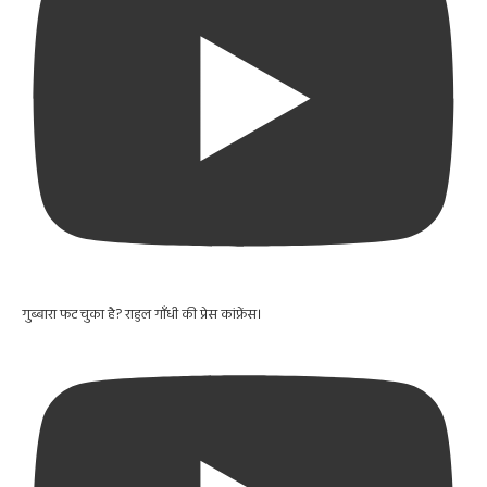
गुब्बारा फट चुका है? राहुल गाँधी की प्रेस कांफ्रेंस।