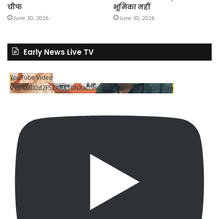
चीफ
भूमिका नहीं
June 30, 2026
June 30, 2026
Early News Live TV
YouTube Video
VVV4MlJ2d2F5ZXRXT0NXaDJHc0xrSUR3LjlSU3RpLXhrOTRn