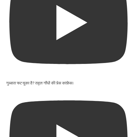
गुब्बारा फट चुका है? राहुल गाँधी की प्रेस कांफ्रेंस।