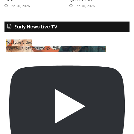
June 30, 2026
June 30, 2026
Early News Live TV
YouTube Video
VVV4MlJ2d2F5ZXRXT0NXaDJHc0xrSUR3LjlSU3RpLXhrOTRn