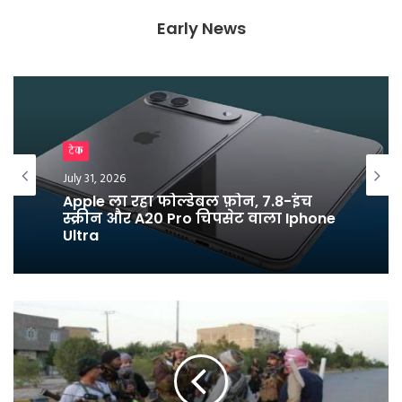
d
l
Early News
y
Breaking News
टेक
July 25, 2026
July 31, 2026
युवाओं के नाम लिखा पत्र लिख धर्मेंद्र प्रधान
ने दिया इस्तीफा
Apple ला रहा फोल्डेबल फ़ोन, 7.8-इंच
स्क्रीन और A20 Pro चिपसेट वाला Iphone
Ultra