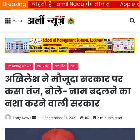
ीनना चाहती है Tamil Nadu की ताकत
Breaking
Apple ला रहा फो
Se
Menu
fo
Breaking News
उत्तर प्रदेश
राजनीति
राज्य
अखिलेश ने मौजूदा सरकार पर
कसा तंज, बोले- नाम बदलने का
नशा करने वाली सरकार
Early News
S
September 23, 2021
162
2 minutes read
e
n