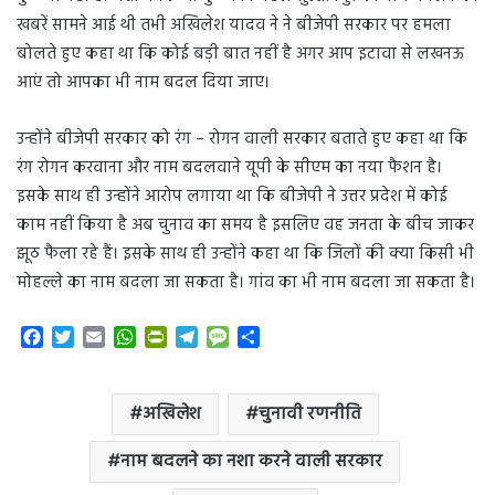
खबरें सामने आई थी तभी अखिलेश यादव ने ने बीजेपी सरकार पर हमला
बोलते हुए कहा था कि कोई बड़ी बात नहीं है अगर आप इटावा से लखनऊ
आएं तो आपका भी नाम बदल दिया जाए।
उन्होंने बीजेपी सरकार को रंग – रोगन वाली सरकार बताते हुए कहा था कि
रंग रोगन करवाना और नाम बदलवाने यूपी के सीएम का नया फैशन है।
इसके साथ ही उन्होंने आरोप लगाया था कि बीजेपी ने उत्तर प्रदेश में कोई
काम नहीं किया है अब चुनाव का समय है इसलिए वह जनता के बीच जाकर
झूठ फैला रहे हैं। इसके साथ ही उन्होंने कहा था कि जिलों की क्या किसी भी
मोहल्ले का नाम बदला जा सकता है। गांव का भी नाम बदला जा सकता है।
F
T
E
W
P
T
M
S
a
w
m
h
r
e
e
h
c
i
a
a
i
l
s
a
e
t
i
t
n
e
s
r
अखिलेश
चुनावी रणनीति
b
t
l
s
t
g
a
e
o
e
A
F
r
g
नाम बदलने का नशा करने वाली सरकार
o
r
p
r
a
e
k
p
i
m