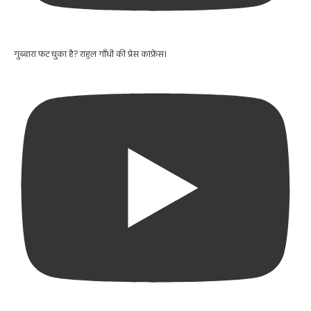
गुब्बारा फट चुका है? राहुल गाँधी की प्रेस कांफ्रेंस।