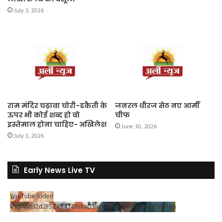
July 3, 2026
राम मंदिर चढ़ावा चोरी-डकैती के
जनरल धीरज सेठ नए आर्मी
ऊपर भी कोई शब्द हो वो
चीफ
इस्तेमाल होना चाहिए- अखिलेश
June 30, 2026
July 3, 2026
Early News Live TV
YouTube Video
VVV4MlJ2d2F5ZXRXT0NXaDJHc0xrSUR3LjlSU3RpLXhrOTRn