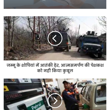
Rahul Gandhi का बड़ा आरोप:
Delimitation से BJP छीनना चाहती है
Tamil Nadu की ताकत
जम्मू के शोपियां में आतंकी ढ़ेर, आत्मसमर्पण की पेशकश
को नही किया कुबूल