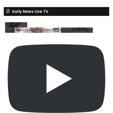
Early News Live TV
YouTube Video
VVV4MlJ2d2F5ZXRXT0NXaDJHc0xrSUR3LnJEZDRNdlNDX2VB