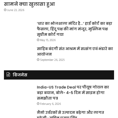
सामने क्या खुलासा हुआ
June 23, 2026
‘धार का भोजशाला मंदिर है…’ हाई कोर्ट का बड़ा
फैसला, हिंदू पक्ष की मांग मंजूर, मुस्लिम पक्ष
सुप्रीम कोर्ट गया
May 15, 2026
साहिब बंदगी संत आश्रम में सत्संग एवं भंडारे का
आयोजन
September 26, 2025
बिजनेस
India-US Trade Deal पर पीयूष गोयल का
बड़ा बयान, बोले- 4-5 दिन में साइन होगा
समझौता पत्र
February 6, 2026
नैनो उर्वरकों से उत्पादन बढ़ेगा और लागत
घटेगी : सचिन प्रताप सिंह