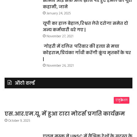
सामने आई सैफ़ अली ख़ान पर हुए हमले की पूरी
कहानी, जाने
January 24, 2025
यूपी का हाल बेहाल,रिश्वत लेते दरोगा समेत दो
अन्य कर्मचारी धरे गए |
November 27, 2021
गोहरी में दलित परिवार की हत्या से मचा
कोहराम,प्रियंका गाँधी करेंगी कूंच मृतकों के घर
|
November 26, 2021
ऑटो वर्ल्ड
एजुकेशन
एस.आर.एम.यू. में हुआ टाटा मोटर्स प्रगति कार्यक्रम
October 9, 2025
एलन मस्क ने UNSC में वैश्विक देशों के सदस्य के