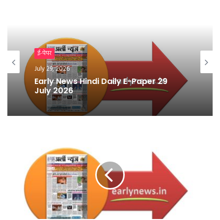
ई-पेपर
July 28, 2026
ई-पेपर
Early News Hindi Daily E-Paper 28
July 29, 2026
July 2026
Early News Hindi Daily E-Paper 29
July 2026