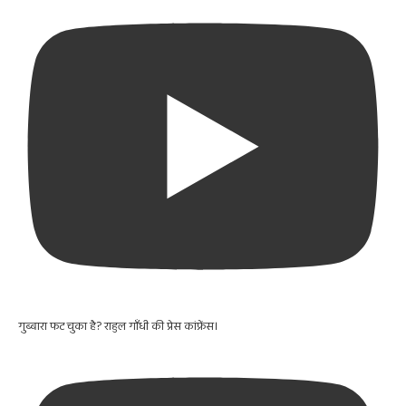
गुब्बारा फट चुका है? राहुल गाँधी की प्रेस कांफ्रेंस।