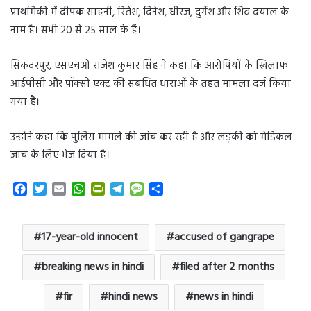
प्राथमिकी में दीपक साहनी, रितेश, दिनेश, धीरज, दुर्गेश और शिव दयाल के
नाम हैं। सभी 20 से 25 साल के हैं।
सिकंदरपुर, एसएचओ राजेश कुमार सिंह ने कहा कि आरोपियों के खिलाफ
आईपीसी और पॉक्सो एक्ट की संबंधित धाराओं के तहत मामला दर्ज किया
गया है।
उन्होंने कहा कि पुलिस मामले की जांच कर रही है और लड़की को मेडिकल
जांच के लिए भेज दिया है।
F
T
E
W
P
T
M
S
a
w
m
h
r
e
e
h
c
i
a
a
i
l
s
a
e
t
i
t
n
e
s
r
17-year-old innocent
accused of gangrape
b
t
l
s
t
g
a
e
o
e
A
F
r
g
breaking news in hindi
filed after 2 months
o
r
p
r
a
e
k
p
i
m
fir
hindi news
news in hindi
e