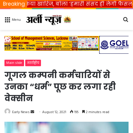
किया खारिज, बोला ‘हमारी संसद ही लेगी फैसला’
Breaking
Rahul 
Se
Menu
fo
Main slide
अंतर्राष्ट्रीय
गूगल कम्पनी कर्मचारियों से
उनका “धर्म” पूछ कर लगा रही
वेक्सीन
Early News
S
August 12, 2021
195
2 minutes read
e
n