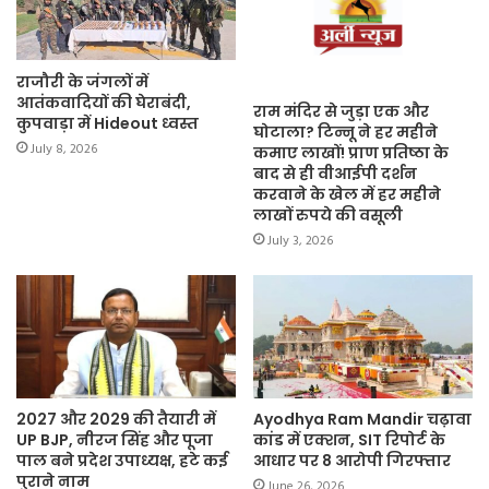
राजौरी के जंगलों में
आतंकवादियों की घेराबंदी,
राम मंदिर से जुड़ा एक और
कुपवाड़ा में Hideout ध्वस्त
घोटाला? टिन्नू ने हर महीने
July 8, 2026
कमाए लाखों! प्राण प्रतिष्ठा के
बाद से ही वीआईपी दर्शन
करवाने के खेल में हर महीने
लाखों रुपये की वसूली
July 3, 2026
2027 और 2029 की तैयारी में
Ayodhya Ram Mandir चढ़ावा
UP BJP, नीरज सिंह और पूजा
कांड में एक्शन, SIT रिपोर्ट के
पाल बने प्रदेश उपाध्यक्ष, हटे कई
आधार पर 8 आरोपी गिरफ्तार
पुराने नाम
June 26, 2026