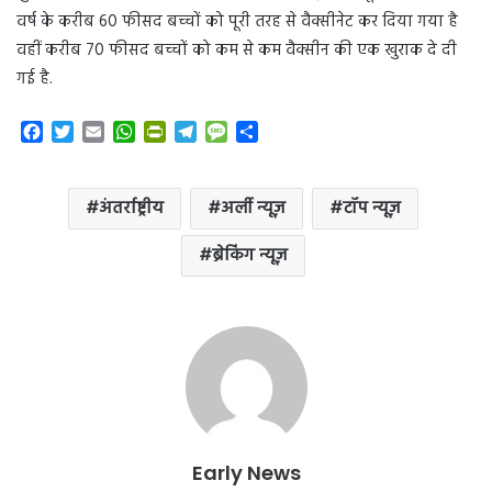
वर्ष के करीब 60 फीसद बच्‍चों को पूरी तरह से वैक्‍सीनेट कर दिया गया है
वहीं करीब 70 फीसद बच्‍चों को कम से कम वैक्‍सीन की एक खुराक दे दी
गई है.
F
T
E
W
P
T
M
S
a
w
m
h
r
e
e
h
c
i
a
a
i
l
s
a
e
t
i
t
n
e
s
r
अंतर्राष्ट्रीय
अर्ली न्यूज़
टॉप न्यूज़
b
t
l
s
t
g
a
e
o
e
A
F
r
g
ब्रेकिंग न्यूज़
o
r
p
r
a
e
k
p
i
m
e
n
d
l
y
Early News