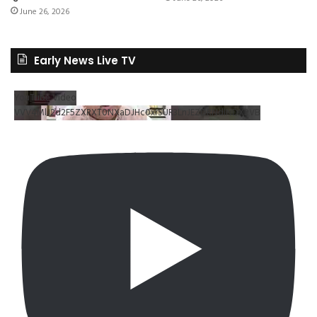
June 26, 2026
Early News Live TV
YouTube Video
VVV4MlJ2d2F5ZXRXT0NXaDJHc0xrSUR3LnJEZDRNdlNDX2VB