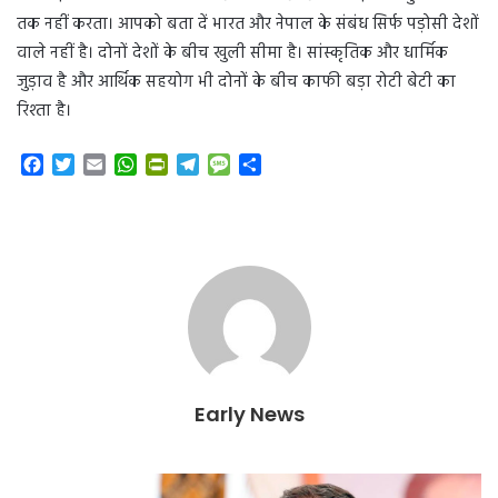
तक नहीं करता। आपको बता दें भारत और नेपाल के संबंध सिर्फ पड़ोसी देशों
वाले नहीं है। दोनों देशों के बीच खुली सीमा है। सांस्कृतिक और धार्मिक
जुड़ाव है और आर्थिक सहयोग भी दोनों के बीच काफी बड़ा रोटी बेटी का
रिश्ता है।
F
T
E
W
P
T
M
S
a
w
m
h
r
e
e
h
c
i
a
a
i
l
s
a
e
t
i
t
n
e
s
r
b
t
l
s
t
g
a
e
o
e
A
F
r
g
o
r
p
r
a
e
k
p
i
m
e
n
d
l
Early News
y