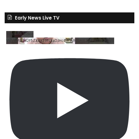
Early News Live TV
YouTube Video
VVV4MlJ2d2F5ZXRXT0NXaDJHc0xrSUR3LnJEZDRNdlNDX2VB