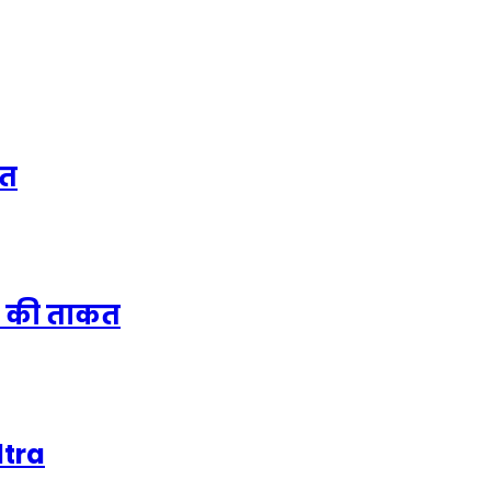
ित
u की ताकत
ltra