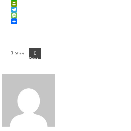
WhatsApp
PrintFriendly
Telegram
Message
Share
Share
Print