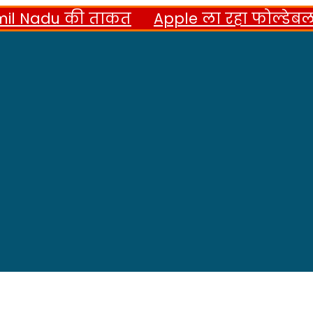
adu की ताकत
Apple ला रहा फोल्डेबल फ़ोन, 7