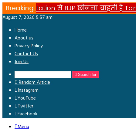
elimitation से BJP छीनना चाहती है Tamil N
Breaking
August 7, 2026 5:57 am
Home
About us
Privacy Policy
Contact Us
Join Us
Search for
Random Article
Instagram
YouTube
Twitter
Facebook
Menu