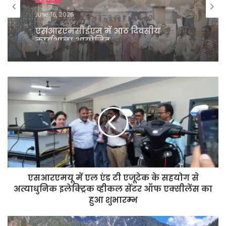
May 29, 2026
यूपी PMS एसोसिएशन चुनाव 2026-27 :
बदलाव और संगठनात्मक सुधार के एजेंडे के
साथ मैदान में उतरे डॉ. मनीष कुमार
श्रीवास्तव
एसआरएमयू में एल एंड टी एजूटेक के सहयोग से
अत्याधुनिक इलेक्ट्रिक व्हीकल सेंटर ऑफ एक्सीलेंस का
हुआ शुभारम्भ