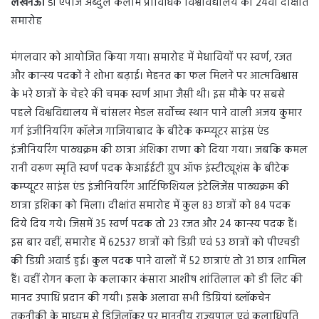
लखनऊ।
डॉ एपीजे अब्दुल कलाम प्राविधिक विश्वविद्यालय का 24वां दीक्षांत
n
समारोह
e
m
a
मंगलवार को आयोजित किया गया। समारोह में मेधावियों पर स्वर्ण, रजत
i
और कान्स्य पदकों ने शोभा बढ़ाई। मेहनत का फल मिलने पर आत्मविश्वास
l
के भरे छात्रों के चेहरे की चमक स्वर्ण आभा जैसी थी। इस मौके पर सबसे
पहले विश्वविद्यालय में चांसलर मेडल सर्वोच्च स्थान पाने वाली अजय कुमार
गर्ग इंजीनियरिंग कॉलेज गाजियाबाद के बीटेक कम्प्यूटर साइंस एंड
इंजीनियरिंग पाठ्यक्रम की छात्रा अंशिका राणा को दिया गया। जबकि कमल
रानी वरूण स्मृति स्वर्ण पदक केआईईटी ग्रुप ऑफ इंस्टीट्यूशंस के बीटेक
कम्प्यूटर साइंस एंड इंजीनियरिंग आर्टिफिशियल इंटेलिजेंस पाठ्यक्रम की
छात्रा इशिका को मिला। दीक्षांत समारोह में कुल 83 छात्रों को 84 पदक
दिये दिय गये। जिसमें 35 स्वर्ण पदक तो 23 रजत और 24 कान्स्य पदक हैं।
इस बार वहीं, समारोह में 62537 छात्रों को डिग्री एवं 53 छात्रों को पीएचडी
की डिग्री अवार्ड हुई। कुल पदक पाने वालों में 52 छात्राएं तो 31 छात्र शामिल
हैं। वहीं रोगन कला के कलाकार कंसारा आशीष शांतिलाल को डी लिट की
मानद उपाधि प्रदान की गयी। इसके अलावा सभी डिग्रियां ब्लॉकचेन
तकनीकी के माध्यम से डिजिलॉकर पर माननीय राज्यपाल एवं कुलाधिपति