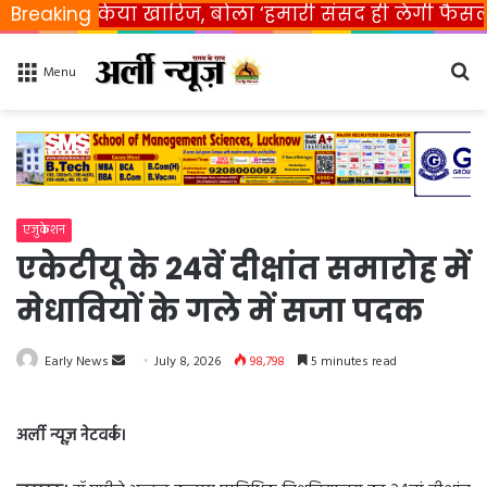
 किया खारिज, बोला ‘हमारी संसद ही लेगी फैसला’
Breaking
Rahu
Se
Menu
fo
एजुकेशन
एकेटीयू के 24वें दीक्षांत समारोह में
मेधावियों के गले में सजा पदक
Early News
S
July 8, 2026
98,798
5 minutes read
e
n
अर्ली न्यूज़ नेटवर्क।
d
a