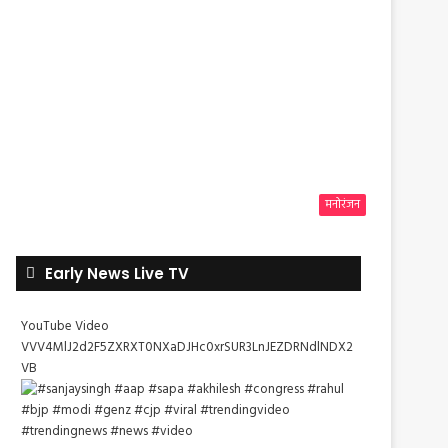
मनोरंजन
Early News Live TV
YouTube Video
VVV4MlJ2d2F5ZXRXT0NXaDJHc0xrSUR3LnJEZDRNdlNDX2
VB