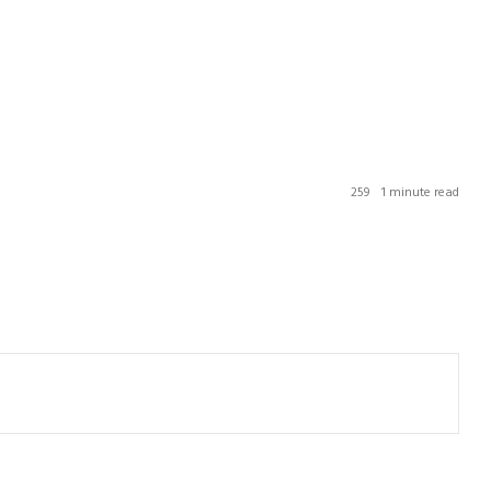
259
1 minute read
भारत में दुनिया से एक दिन पहले रिलीज़
होगी टॉम हॉलैंड की ‘Spider-Man: Brand