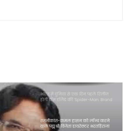
संजय दत्त के किरदार ‘बल्लू बलराम’ का
कमबैक, खलनायक रिटर्न्स की करी
घोषणा
आशा भोसले का निधन, शिवाजी पार्क में
आज होगा अंतिम संस्कार
रामायण फिल्म का जारी हुआ टीज़र, प्रभु
राम के रूप में दिखेंगे रणबीर कपूर
भारत में दुनिया से एक दिन पहले रिलीज़
होगी टॉम हॉलैंड की ‘Spider-Man: Brand
New Day’
रजनीकांत-कमल हासन को लॉन्च करने
वाले पद्मश्री विजेता डायरेक्टर भरतहिराजा