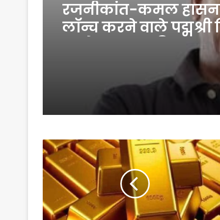
रजनीकांत-कमल हासन
लॉन्च करने वाले पद्मश्री 
डायरेक्टर भरतहिराजा क