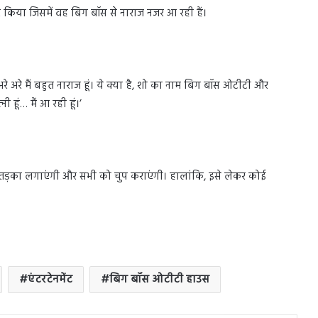
र किया जिसमें वह बिग बॉस से नाराज नजर आ रही हैं।
रे अरे मैं बहुत नाराज हूं। ये क्‍या है, शो का नाम बिग बॉस ओटीटी और
हूं… मैं आ रही हूं।’
का तड़का लगाएंगी और सभी को चुप कराएंगी। हालांकि, इसे लेकर कोई
नेटफ्लिक्स पर रिलीज़ हुई ‘Dhurandhar:
Raw and Undekha’, जाने क्या है खास
एंटरटेनमेंट
बिग बॉस ओटीटी हाउस
माइकल जैक्सन ने तोड़े रिकॉर्ड, कमाए
$217 मिलियन, जाने क्यों होइ फिल्म
फेमस