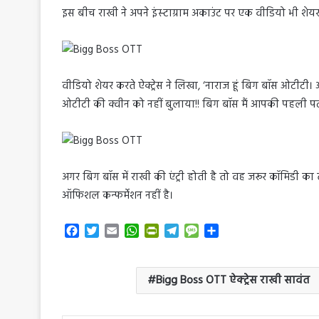
इस बीच राखी ने अपने इंस्‍टाग्राम अकाउंट पर एक वीडियो भी शेय
वीडियो शेयर करते ऐक्‍ट्रेस ने लिखा, ‘नाराज हूं बिग बॉस ओटीटी। अ
ओटीटी की क्‍वीन को नहीं बुलाया!! बिग बॉस मैं आपकी पहली पत्‍नी 
अगर बिग बॉस में राखी की एंट्री होती है तो वह जरूर कॉमिडी 
ऑफिशल कन्‍फर्मेशन नहीं है।
F
T
E
W
P
T
M
S
a
w
m
h
r
e
e
h
c
i
a
a
i
l
s
a
e
t
i
t
n
e
s
r
Bigg Boss OTT ऐक्‍ट्रेस राखी सावंत
b
t
l
s
t
g
a
e
o
e
A
F
r
g
o
r
p
r
a
e