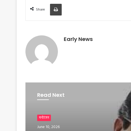
Print
k
p
i
m
Share
e
n
d
l
y
Early News
Read Next
मनोरंजन
June 10, 2026