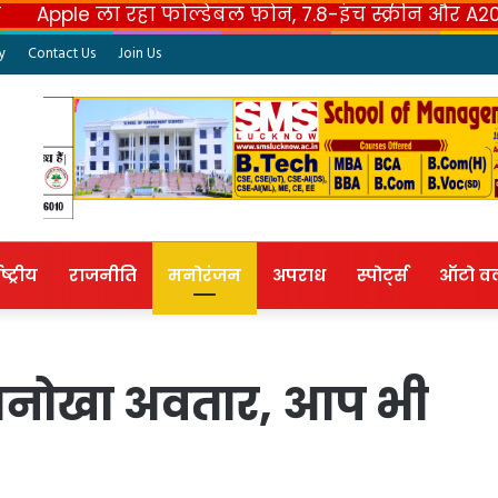
ला रहा फोल्डेबल फ़ोन, 7.8-इंच स्क्रीन और A20 Pro चिपसे
y
Contact Us
Join Us
ष्ट्रीय
राजनीति
मनोरंजन
अपराध
स्पोर्ट्स
ऑटो वर्ल
 अनोखा अवतार, आप भी