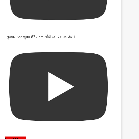
गुब्बारा फट चुका है? राहुल गाँधी की प्रेस कांफ्रेंस।