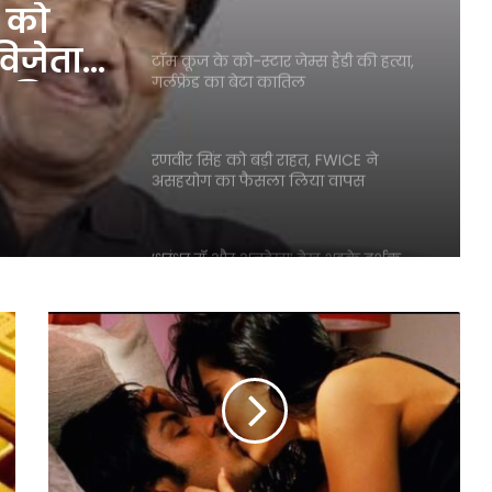
का निधन
 को
विजेता
टॉम क्रूज के को-स्टार जेम्स हैंडी की हत्या,
गर्लफ्रेंड का बेटा कातिल
ा निधन
रणवीर सिंह को बड़ी राहत, FWICE ने
असहयोग का फैसला लिया वापस
‘धुरंधर रॉ और अनदेखा’ देख भड़के दर्शक,
बोले- ‘नया कुछ नहीं’
नेटफ्लिक्स पर रिलीज़ हुई ‘Dhurandhar:
Raw and Undekha’, जाने क्या है खास
माइकल जैक्सन ने तोड़े रिकॉर्ड, कमाए
$217 मिलियन, जाने क्यों होइ फिल्म