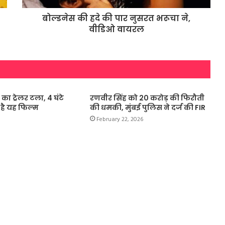
फेमस
बोल्डनेस की हदे की पार नुसरत भरूचा ने,
वीडिओ वायरल
संजय दत्त के किरदार ‘बल्लू बलराम’ का
कमबैक, खलनायक रिटर्न्स की करी
घोषणा
आशा भोसले का निधन, शिवाजी पार्क में
आज होगा अंतिम संस्कार
ज का ट्रेलर टला, 4 घंटे
रणवीर सिंह को 20 करोड़ की फिरौती
है यह फिल्म
की धमकी, मुंबई पुलिस ने दर्ज की FIR
February 22, 2026
रामायण फिल्म का जारी हुआ टीज़र, प्रभु
राम के रूप में दिखेंगे रणबीर कपूर
भारत में दुनिया से एक दिन पहले रिलीज़
होगी टॉम हॉलैंड की ‘Spider-Man: Brand
New Day’
रजनीकांत-कमल हासन को लॉन्च करने
वाले पद्मश्री विजेता डायरेक्टर भरतहिराजा