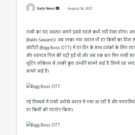
S
Early News
August 18, 2021
e
n
d
राखी का यह अवतार आपने इससे पहले कभी नहीं देखा होगा। अपनी 
a
(Rakhi Sawant)। अब उनका नया अंदाज भी हर किसी का दिल जीत 
n
ओटीटी (Bigg Boss OTT) में हर दिन के साथ दर्शकों के लिए एंटरटेन
e
और शहनाज गिल की एंट्री हुई थी और अब एक बार फिर राखी सावंत (
m
शूटिंग लोकेशन से उनकी कुछ तस्‍वीरें सामने आई हैं जिनमें वह स्‍पा
a
सामने आई हैं।
i
l
नई पिक्‍चर्स में राखी अनोखे अंदाज में नजर आ रही हैं और पपराजिय
हर किसी को एंटरटेन किया।