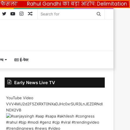
ी फैसला’
Rahul Gandhi का बड़ा आरोप: Delimitation
Facebook
Twitter
YouTube
Instagram
Random
Search
Article
for
न्य
ई-पेपर
Early News Live TV
YouTube Video
VVV4MlJ2d2F5ZXRXT0NXaDJHc0xrSUR3LnJEZDRNdl
NDX2VB