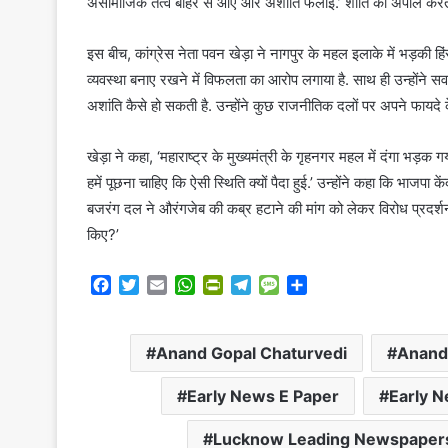
असामाजिक तत्व बाहर से आए और अशांति फैलाई.’ शांति की अपील करते 
इस बीच, कांग्रेस नेता पवन खेड़ा ने नागपुर के महल इलाके में भड़की हिं
व्यवस्था बनाए रखने में विफलता का आरोप लगाया है. साथ ही उन्होंने स
अशांति कैसे हो सकती है. उन्होंने कुछ राजनीतिक दलों पर अपने फाय
खेड़ा ने कहा, ‘महाराष्ट्र के मुख्यमंत्री के गृहनगर महल में दंगा भड़
हमें पूछना चाहिए कि ऐसी स्थिति क्यों पैदा हुई.’ उन्होंने कहा कि भाजपा क
बजरंग दल ने औरंगजेब की कब्र हटाने की मांग को लेकर विरोध प्रदर्श
किए?’
F
T
E
W
P
T
M
S
a
w
m
h
r
e
e
h
c
i
a
a
i
l
s
a
e
t
i
t
n
e
s
r
Anand Gopal Chaturvedi
Anand 
b
t
l
s
t
g
a
e
o
e
A
F
r
g
Early News E Paper
Early N
o
r
p
r
a
e
k
p
i
m
Lucknow Leading Newspaper
e