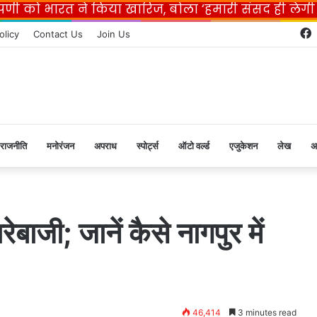
प्पणी को भारत ने किया खारिज, बोला ‘हमारी संसद ही लेग
olicy
Contact Us
Join Us
राजनीति
मनोरंजन
अपराध
स्पोर्ट्स
ऑटो वर्ल्ड
एजुकेशन
लेख
अ
बाजी; जानें कैसे नागपुर में
46,414
3 minutes read