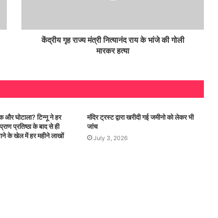
BRICS का ड्रग्स के खिलाफ ऐलान, अंतरराष्ट्रीय
सिंडिकेट पर लगाएगा पाबंदी
केंद्रीय गृह राज्य मंत्री नित्यानंद राय के भांजे की गोली
मारकर हत्या
 एक और घोटाला? टिन्नू ने हर
मंदिर ट्रस्ट द्वारा खरीदी गई जमीनो को लेकर भी
्राण प्रतिष्ठा के बाद से ही
जांच
े के खेल में हर महीने लाखों
July 3, 2026