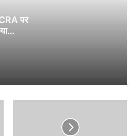
युवाओं के नाम लिखा पत्र लिख धर्मेंद्र प्रधान ने
दिया इस्तीफा
FCRA पर
िया
CJP Protest: दिल्ली में सुरक्षा सख्त, 16 मेट्रो
स्टेशन बंद, CRPF की 20 कंपनियां तैनात
ेगी
मानसून सत्र में कांग्रेस और विपक्ष ने की परीक्षा
मंत्री के इस्तीफे की मांग, राम मंदिर चंदा विवाद और
नीट घोटाले पर कार्यस्थगन नोटिस
सोनम वांगचुक को निजी अस्पताल ट्रांसफर करने की
मांग खारिज, परिवार को 24×7 मुलाकात की
इजाजत
रोहित शर्मा की 138 रन की धमाकेदार पारी, बने
लॉर्ड्स में शतक लगाने वाले पहले भारतीय,