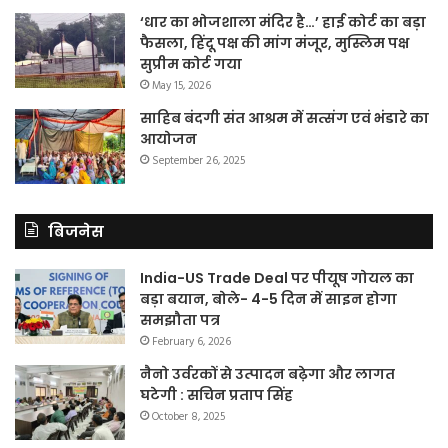
‘धार का भोजशाला मंदिर है…’ हाई कोर्ट का बड़ा
फैसला, हिंदू पक्ष की मांग मंजूर, मुस्लिम पक्ष
सुप्रीम कोर्ट गया
May 15, 2026
साहिब बंदगी संत आश्रम में सत्संग एवं भंडारे का
आयोजन
September 26, 2025
बिजनेस
India-US Trade Deal पर पीयूष गोयल का
बड़ा बयान, बोले- 4-5 दिन में साइन होगा
समझौता पत्र
February 6, 2026
नैनो उर्वरकों से उत्पादन बढ़ेगा और लागत
घटेगी : सचिन प्रताप सिंह
October 8, 2025