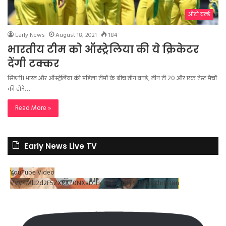
ऑटो वर्ल्ड
Early News
August 18, 2021
184
भारतीय टीम को ऑस्ट्रेलिया की ये क्रिकेटर
देंगी टक्कर
सिडनी। भारत और ऑस्ट्रेलिया की महिला टीमों के बीच तीन वनडे, तीन टी 20 और एक टेस्ट मैचों
की होने…
Read More »
Early News Live TV
YouTube Video
VVV4MlJ2d2F5ZXRXT0NXaDJHc0xrSUR3LjlSU3RpLXhrOTRn