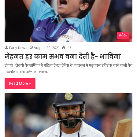
स्पोर्ट्स
Early News
August 28, 2021
146
मेहनत हर काम संभव बना देती है- भाविना
टोक्यो। टोक्यो पैरालम्पिक में महिला टेबल टेनिस के फाइनल में पहुंचकर इतिहास रचने वाली पैरा
एथलीट भाविना पटेल का कहना…
Read More »