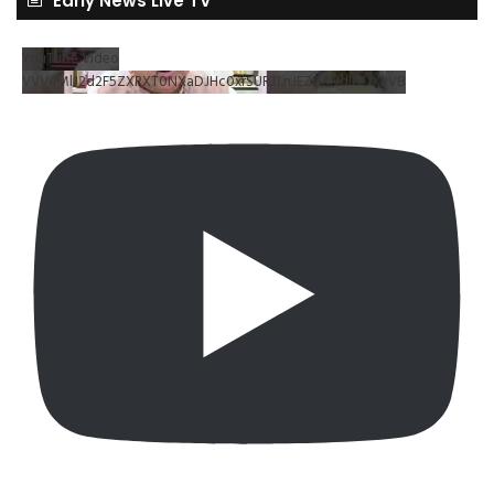
Early News Live TV
YouTube Video
VVV4MlJ2d2F5ZXRXT0NXaDJHc0xrSUR3LnJEZDRNdlNDX2VB