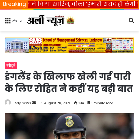
ारत ने किया खारिज, बोला ‘हमारी संसद ही लेगी फैसला’
Breaking
Se
Menu
fo
स्पोर्ट्स
इंगलैंड के खिलाफ खेली गई पारी
के लिए रोहित ने कहीं यह बड़ी बात
Early News
S
August 28, 2021
184
1 minute read
e
n
d
a