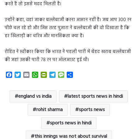
करते हैं तो इससे मदद मिलती है।
उन्होंने कहा, वहां जाकर बल्लेबाजी करना आसान नहीं है। जब आप 300 रन
पीछे चल रहे हो और जिस तरह पुजारा ने बल्लेबाजी की वो दिखाता है कि
हर खिलाड़ी का चरित्र और मानसिकता क्या है।
रोहित ने स्वीकार किया कि भारत ने पहली पारी में बेहद खराब बल्लेबाजी
की जहां उसकी पारी 78 रन पर ऑलआउट हुई थी।
F
T
E
W
P
T
M
S
a
w
m
h
r
e
e
h
c
i
a
a
i
l
s
a
e
t
i
t
n
e
s
r
england vs india
latest sports news in hindi
b
t
l
s
t
g
a
e
o
e
A
F
r
g
rohit sharma
sports news
o
r
p
r
a
e
k
p
i
m
sports news in hindi
e
n
this innings was not about survival
d