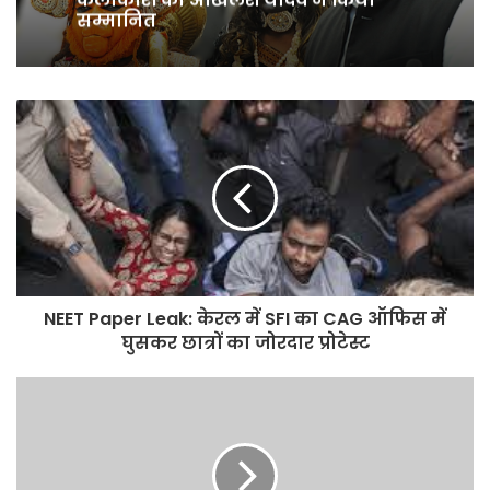
Delimitation से BJP छीनना चाहती है
Tamil Nadu की ताकत
बजरंग बली और प्रभु श्रीराम वेशधारी
कलाकारों को अखिलेश यादव ने किया
सम्मानित
NEET Paper Leak: केरल में SFI का CAG ऑफिस में
घुसकर छात्रों का जोरदार प्रोटेस्ट