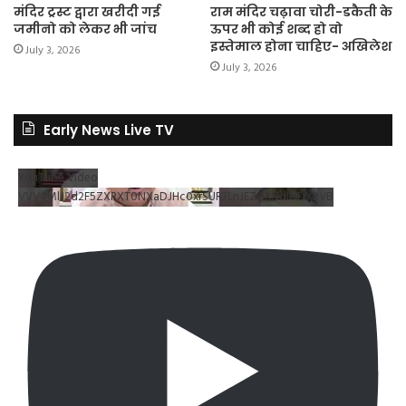
मंदिर ट्रस्ट द्वारा खरीदी गई
राम मंदिर चढ़ावा चोरी-डकैती के
जमीनो को लेकर भी जांच
ऊपर भी कोई शब्द हो वो
इस्तेमाल होना चाहिए- अखिलेश
July 3, 2026
July 3, 2026
Early News Live TV
YouTube Video
VVV4MlJ2d2F5ZXRXT0NXaDJHc0xrSUR3LnJEZDRNdlNDX2VB