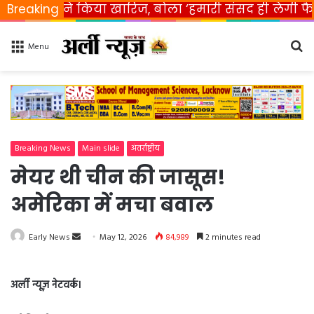
रत ने किया खारिज, बोला ‘हमारी संसद ही लेगी फैसला’
Breaking
Se
Menu
fo
Breaking News
Main slide
अंतर्राष्ट्रीय
मेयर थी चीन की जासूस!
अमेरिका में मचा बवाल
Early News
S
May 12, 2026
84,989
2 minutes read
e
n
अर्ली न्यूज़ नेटवर्क।
d
a