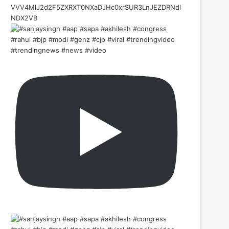
VVV4MlJ2d2F5ZXRXT0NXaDJHc0xrSUR3LnJEZDRNdl
NDX2VB