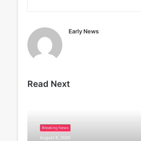
i
P
l
r
i
n
t
Early News
Read Next
Breaking News
August 8, 2026