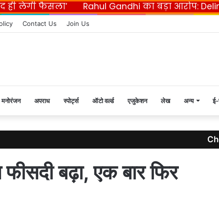
ी फैसला’
Rahul Gandhi का बड़ा आरोप: Delimitation
F
olicy
Contact Us
Join Us
मनोरंजन
अपराध
स्पोर्ट्स
ऑटो वर्ल्ड
एजुकेशन
लेख
अन्य
ई-
Ch
C
l
ीस फीसदी बढ़ा, एक बार फिर
o
s
e