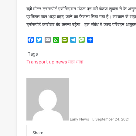
यूपी मोटर ट्रांसपोर्ट एसोसिएशन मंडल प्रभारी पंकज शुक्ला ने के अनु
प्रतिशत माल भाड़ा बढ़ाए जाने का फैसला लिया गया है। सरकार से राहत 
ट्रांसपोर्ट कारोबार बंद करना पड़ेगा। इस संबंध में जल्द परिवहन 
F
T
E
W
P
T
M
S
a
w
m
h
r
e
e
h
c
i
a
a
i
l
s
a
Tags
e
t
i
t
n
e
s
r
Transport
up news
माल भाड़ा
b
t
l
s
t
g
a
e
o
e
A
F
r
g
o
r
p
r
a
e
S
k
p
i
m
e
e
n
n
d
d
l
a
y
n
Early News
September 24, 2021
e
m
a
Share