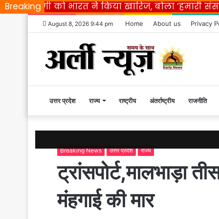
िप्पणी को भारत ने किया खारिज, बोला ‘हमारी संसद ही लेग
Breaking
Home
About us
Privacy P
August 8, 2026 9:44 pm
उत्तर प्रदेश
Home
राज्य
राष्ट्रीय
अंतर्राष्ट्रीय
राजनीति
|
Breaking News
उत्तर प्रदेश
राज्य
Early
ट्रांसपोर्ट,मालभाड़ा त
News
मंहगाई की मार