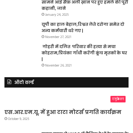
सामने आई सैफ़ अली ख़ान पर हुए हमले की पूरी
कहानी, जाने
January 24, 2025
यूपी का हाल बेहाल,रिश्वत लेते दरोगा समेत दो
अन्य कर्मचारी धरे गए |
November 27, 2021
गोहरी में दलित परिवार की हत्या से मचा
कोहराम,प्रियंका गाँधी करेंगी कूंच मृतकों के घर
|
November 26, 2021
ऑटो वर्ल्ड
एजुकेशन
एस.आर.एम.यू. में हुआ टाटा मोटर्स प्रगति कार्यक्रम
October 9, 2025