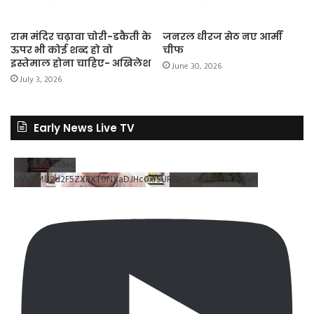
राम मंदिर चढ़ावा चोरी-डकैती के
जनरल धीरज सेठ नए आर्मी
ऊपर भी कोई शब्द हो वो
चीफ
इस्तेमाल होना चाहिए- अखिलेश
June 30, 2026
July 3, 2026
Early News Live TV
YouTube Video
VVV4MlJ2d2F5ZXRXT0NXaDJHc0xrSUR3LnJEZDRNdlNDX2VB