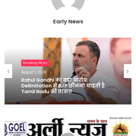
e
n
d
l
Early News
y
टेक
Breaking News
July 31, 2026
August 1, 2026
Apple ला रहा फोल्डेबल फ़ोन, 7.8-इंच
स्क्रीन और A20 Pro चिपसेट वाला Iphone
Ultra
Rahul Gandhi का बड़ा आरोप:
Delimitation से BJP छीनना चाहती है
Tamil Nadu की ताकत