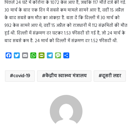
पिछले 24 घंटे में कोरोना के 1072 केस आए हैं, जबकि 117 मौतें दर्ज की गई.
30 मार्च के बाद एक दिन में सबसे कम मामले सामने आए हैं, वहीं 15 अप्रैल
के बाद सबसे कम मौत का आंकड़ा हैं. बता दें कि दिल्ली में 30 मार्च को
992 केस सामने आए थे, वहीं 15 अप्रैल को राजधानी में 112 संक्रमितों की मौत
हुई थी. दिल्ली में संक्रमण दर घटकर 1.53 फीसदी हो गई है, जो 24 मार्च के
बाद सबसे कम है. 24 मार्च को दिल्ली में संक्रमण दर 1.52 फीसदी थी.
F
T
E
W
P
T
M
S
a
w
m
h
r
e
e
h
c
i
a
a
i
l
s
a
e
t
i
t
n
e
s
r
covid-19
केंद्रीय स्वास्थ्य मंत्रालय
दूसरी लहर
b
t
l
s
t
g
a
e
o
e
A
F
r
g
o
r
p
r
a
e
k
p
i
m
e
n
d
l
y