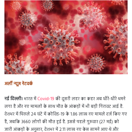
n
d
a
n
e
m
a
i
l
अर्ली न्यूज़ नेटवर्क
नई दिल्ली।
भारत में
Covid-19
की दूसरी लहर का कहर अब धीरे-धीरे थमने
लगा है और नए मामलों के साथ मौत के आंकड़ों में भी बड़ी गिरावट आई है.
देशभर में पिछले 24 घंटे में कोविड-19 के 1.86 लाख नए मामले दर्ज किए गए
हैं, जबकि 3660 लोगों की मौत हुई है. इससे पहले गुरुवार (27 मई) को
जारी आंकड़ों के अनुसार, देशभर में 2.11 लाख नए केस सामने आए थे और