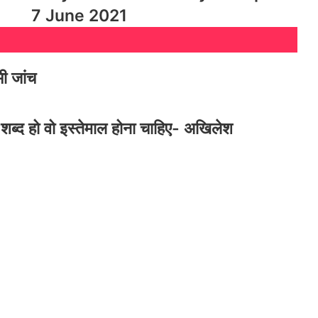
राजौरी के जंगलों में आतंकवादियों की घेराबंदी,
7 June 2021
कुपवाड़ा में Hideout ध्वस्त
राम मंदिर से जुड़ा एक और घोटाला? टिन्नू ने हर
भी जांच
महीने कमाए लाखों! प्राण प्रतिष्ठा के बाद से ही
वीआईपी दर्शन करवाने के खेल में हर महीने लाखों
रुपये की वसूली
शब्द हो वो इस्तेमाल होना चाहिए- अखिलेश