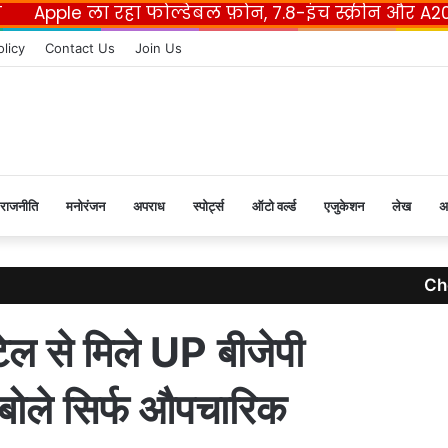
e ला रहा फोल्डेबल फ़ोन, 7.8-इंच स्क्रीन और A20 Pro चि
F
olicy
Contact Us
Join Us
राजनीति
मनोरंजन
अपराध
स्पोर्ट्स
ऑटो वर्ल्ड
एजुकेशन
लेख
अ
Ch
C
l
ेल से मिले UP बीजेपी
o
s
e
, बोले सिर्फ औपचारिक