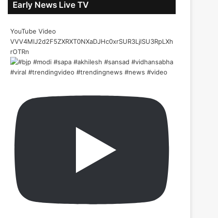
Early News Live TV
YouTube Video
VVV4MlJ2d2F5ZXRXT0NXaDJHc0xrSUR3LjlSU3RpLXh
rOTRn