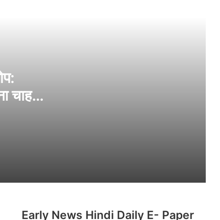
CJP Protest: दिल्ली में सुरक्षा सख्त, 16 मेट्रो
स्टेशन बंद, CRPF की 20 कंपनियां तैनात
मानसून सत्र में कांग्रेस और विपक्ष ने की परीक्षा
मंत्री के इस्तीफे की मांग, राम मंदिर चंदा विवाद और
नीट घोटाले पर कार्यस्थगन नोटिस
ोप:
ा चाहती
सोनम वांगचुक को निजी अस्पताल ट्रांसफर करने की
मांग खारिज, परिवार को 24×7 मुलाकात की
इजाजत
रोहित शर्मा की 138 रन की धमाकेदार पारी, बने
लॉर्ड्स में शतक लगाने वाले पहले भारतीय,
BRICS का ड्रग्स के खिलाफ ऐलान, अंतरराष्ट्रीय
सिंडिकेट पर लगाएगा पाबंदी
Early News Hindi Daily E- Paper