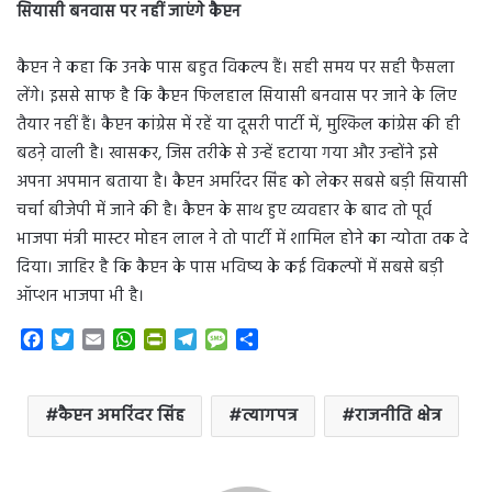
सियासी बनवास पर नहीं जाएंगे कैप्टन
कैप्टन ने कहा कि उनके पास बहुत विकल्प हैं। सही समय पर सही फैसला
लेंगे। इससे साफ है कि कैप्टन फिलहाल सियासी बनवास पर जाने के लिए
तैयार नहीं हैं। कैप्टन कांग्रेस में रहें या दूसरी पार्टी में, मुश्किल कांग्रेस की ही
बढऩे वाली है। खासकर, जिस तरीके से उन्हें हटाया गया और उन्होंने इसे
अपना अपमान बताया है। कैप्टन अमरिंदर सिंह को लेकर सबसे बड़ी सियासी
चर्चा बीजेपी में जाने की है। कैप्टन के साथ हुए व्यवहार के बाद तो पूर्व
भाजपा मंत्री मास्टर मोहन लाल ने तो पार्टी में शामिल होने का न्योता तक दे
दिया। जाहिर है कि कैप्टन के पास भविष्य के कई विकल्पों में सबसे बड़ी
ऑप्शन भाजपा भी है।
F
T
E
W
P
T
M
S
a
w
m
h
r
e
e
h
c
i
a
a
i
l
s
a
e
t
i
t
n
e
s
r
कैप्टन अमरिंदर सिंह
त्यागपत्र
राजनीति क्षेत्र
b
t
l
s
t
g
a
e
o
e
A
F
r
g
o
r
p
r
a
e