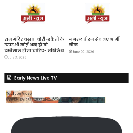
राम मंदिर चढ़ावा चोरी-डकैती के
जनरल धीरज सेठ नए आर्मी
ऊपर भी कोई शब्द हो वो
चीफ
इस्तेमाल होना चाहिए- अखिलेश
June 30, 2026
July 3, 2026
Early News Live TV
YouTube Video
VVV4MlJ2d2F5ZXRXT0NXaDJHc0xrSUR3LjlSU3RpLXhrOTRn