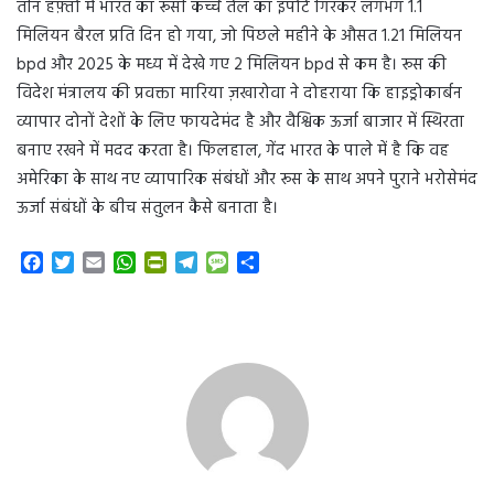
तीन हफ़्तों में भारत का रूसी कच्चे तेल का इंपोर्ट गिरकर लगभग 1.1
मिलियन बैरल प्रति दिन हो गया, जो पिछले महीने के औसत 1.21 मिलियन
bpd और 2025 के मध्य में देखे गए 2 मिलियन bpd से कम है। रूस की
विदेश मंत्रालय की प्रवक्ता मारिया ज़खारोवा ने दोहराया कि हाइड्रोकार्बन
व्यापार दोनों देशों के लिए फायदेमंद है और वैश्विक ऊर्जा बाजार में स्थिरता
बनाए रखने में मदद करता है। फिलहाल, गेंद भारत के पाले में है कि वह
अमेरिका के साथ नए व्यापारिक संबंधों और रूस के साथ अपने पुराने भरोसेमंद
ऊर्जा संबंधों के बीच संतुलन कैसे बनाता है।
F
T
E
W
P
T
M
S
a
w
m
h
r
e
e
h
c
i
a
a
i
l
s
a
e
t
i
t
n
e
s
r
b
t
l
s
t
g
a
e
o
e
A
F
r
g
o
r
p
r
a
e
k
p
i
m
e
n
d