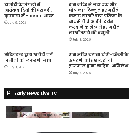
राजौरी के जंगलों में
राम मंदिर से जुड़ा एक और
आतंकवादियों की घेराबंदी,
घोटाला? टिन्नू ने हर महीने
कुपवाड़ा में Hideout ध्वस्त
कमाए लाखों! प्राण प्रतिष्ठा के
बाद से ही वीआईपी दर्शन
July 8, 2026
करवाने के खेल में हर महीने
लाखों रुपये की वसूली
July 3, 2026
मंदिर ट्रस्ट द्वारा खरीदी गई
राम मंदिर चढ़ावा चोरी-डकैती के
जमीनो को लेकर भी जांच
ऊपर भी कोई शब्द हो वो
इस्तेमाल होना चाहिए- अखिलेश
July 3, 2026
July 3, 2026
Early News Live TV
YouTube Video
VVV4MlJ2d2F5ZXRXT0NXaDJHc0xrSUR3LnJEZDRNdlNDX2VB