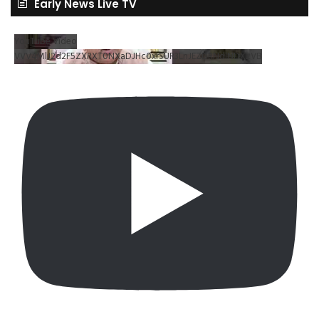
Early News Live TV
YouTube Video
VVV4MlJ2d2F5ZXRXT0NXaDJHc0xrSUR3LnJEZDRNdlNDX2VB