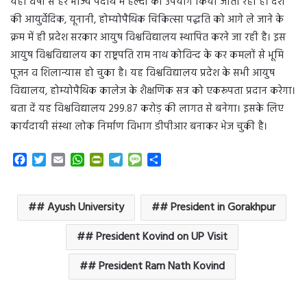
यहां वर्षों से हर भोज्य पदार्थ में हल्दी का उपयोग किया जाता रहा है। देश
की आयुर्वेदिक, यूनानी, होम्योपैथिक चिकित्सा पद्धति को आगे ले जाने के
क्रम में ही प्रदेश सरकार आयुष विश्वविद्यालय स्थापित करने जा रही है। इस
आयुष विश्वविद्यालय का राष्ट्रपति राम नाथ कोविन्द के कर कमलों से भूमि
पूजन व शिलान्यास हो चुका है। यह विश्वविद्यालय प्रदेश के सभी आयुष
विद्यालय, होम्योपैथिक कालेज के शैक्षणिक सत्र को एकरूपता प्रदान करेगा।
बता दें यह विश्वविद्यालय 299.87 करोड़ की लागत से बनेगा। इसके लिए
कार्यदायी संस्था लोक निर्माण विभाग डीपीआर बनाकर भेज चुकी है।
F
T
E
W
P
T
M
S
a
w
m
h
r
e
e
h
c
i
a
a
i
l
s
a
e
t
i
t
n
e
s
r
# Ayush University
# President in Gorakhpur
b
t
l
s
t
g
a
e
o
e
A
F
r
g
# President Kovind on UP Visit
o
r
p
r
a
e
k
p
i
m
# President Ram Nath Kovind
e
n
d