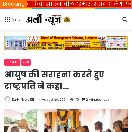
त ने किया खारिज, बोला ‘हमारी संसद ही लेगी फैसला’
Breaking
R
Se
Menu
fo
उत्तर प्रदेश
राज्य
आयुष की सराहना करते हुए
राष्ट्रपति ने कहा…
Early News
S
August 28, 2021
173
2 minutes read
e
n
d
a