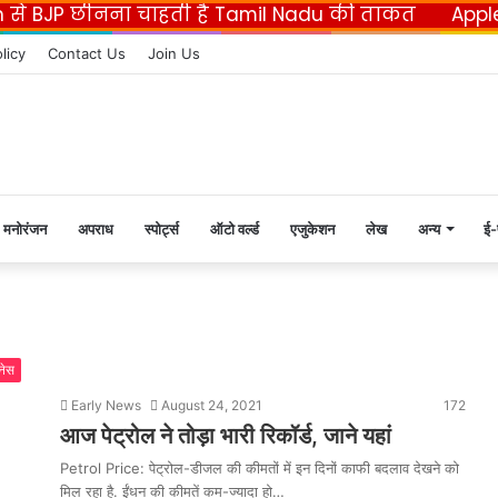
n से BJP छीनना चाहती है Tamil Nadu की ताकत
Appl
F
licy
Contact Us
Join Us
मनोरंजन
अपराध
स्पोर्ट्स
ऑटो वर्ल्ड
एजुकेशन
लेख
अन्य
ई-
नेस
Early News
August 24, 2021
172
आज पेट्रोल ने तोड़ा भारी रिकॉर्ड, जाने यहां
Petrol Price: पेट्रोल-डीजल की कीमतों में इन दिनों काफी बदलाव देखने को
मिल रहा है. ईंधन की कीमतें कम-ज्यादा हो…