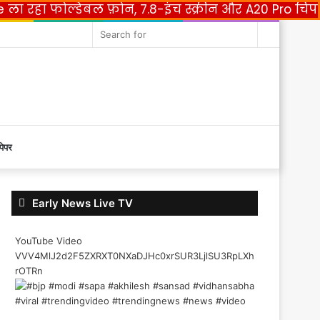
e ला रहा फोल्डेबल फ़ोन, 7.8-इंच स्क्रीन और A20 Pro चिप
acebook
Twitter
YouTube
Instagram
Random
Search
Article
for
पेपर
Early News Live TV
YouTube Video
VVV4MlJ2d2F5ZXRXT0NXaDJHc0xrSUR3LjlSU3RpLXh
rOTRn