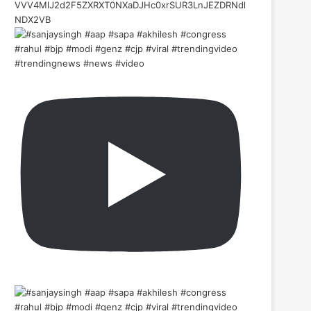
VVV4MlJ2d2F5ZXRXT0NXaDJHc0xrSUR3LnJEZDRNdl
NDX2VB