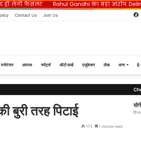
गी फैसला’
Rahul Gandhi का बड़ा आरोप: Delimitatio
olicy
Contact Us
Join Us
मनोरंजन
अपराध
स्पोर्ट्स
ऑटो वर्ल्ड
एजुकेशन
लेख
अन्य
ई-
Ch
योगी
की बुरी तरह पिटाई
Ma
173
1 minute read