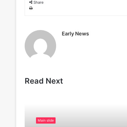
a
Share
i
P
l
r
i
n
t
Early News
Read Next
Main slide