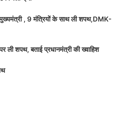
आकस्मिक मौत,कारण अभी स्पष्ट नहीं, CM योगी ने
बेहद हृदयविदारक बताया
यमंत्री , 9 मंत्रियों के साथ ली शपथ,DMK-
र पर ली शपथ, बताई प्रधानमंत्री की ख्वाहिश
शपथ