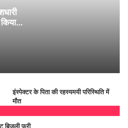
59 MLA के समर्थन का किया दावा
ेशधारी
 किया
यूपी PMS एसोसिएशन चुनाव 2026-27 : बदलाव
और संगठनात्मक सुधार के एजेंडे के साथ मैदान में
उतरे डॉ. मनीष कुमार श्रीवास्तव
सीएम रेखा का ऐलान, दिल्ली में पानी-सीवर कनेक्शन
सस्ता
भाजपा प्रदेश अध्यक्ष पंकज चौधरी ने प्रतीक यादव
के निधन पर उनके आवास पर पहुंचकर शोक व्यक्त
किया
इंस्पेक्टर के पिता की रहस्यमयी परिस्थिति में
अखिलेश सौतेले भाई प्रतीक यादव का निधन, क्या
मौत
नुकसान बनी मौत की वजह?
अखिलेश यादव के छोटे भाई प्रतीक यादव की
िट बिजली फ्री