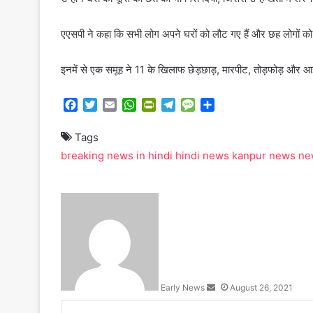
एएसपी ने कहा कि सभी लोग अपने घरों को लौट गए हैं और छह लोगों को 
इनमें से एक समूह ने 11 के खिलाफ छेड़छाड़, मारपीट, तोड़फोड़ और आई
F
T
E
W
P
T
M
S
a
w
m
h
r
e
e
h
c
i
a
a
i
l
s
a
Tags
e
t
i
t
n
e
s
r
breaking news in hindi
hindi news
kanpur news
ne
b
t
l
s
t
g
a
e
o
e
A
F
r
g
o
r
p
r
a
e
S
k
p
i
m
e
e
n
n
d
d
l
a
y
n
Early News
August 26, 2021
e
m