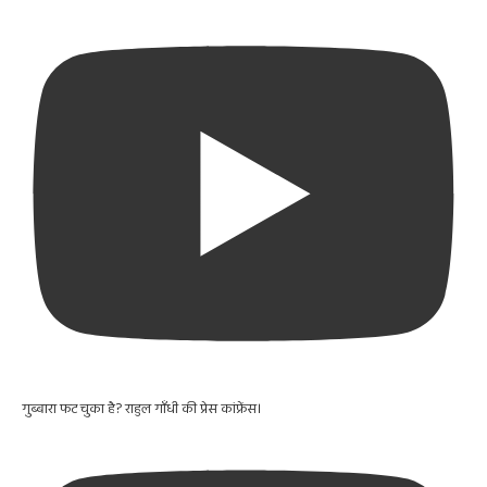
गुब्बारा फट चुका है? राहुल गाँधी की प्रेस कांफ्रेंस।