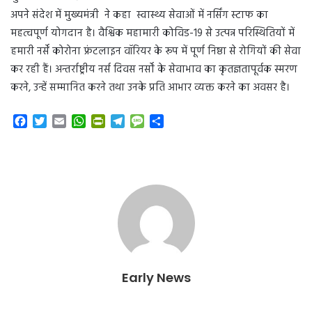
अपने संदेश में मुख्यमंत्री ने कहा स्वास्थ्य सेवाओं में नर्सिंग स्टाफ का
महत्वपूर्ण योगदान है। वैश्विक महामारी कोविड-19 से उत्पन्न परिस्थितियों में
हमारी नर्सें कोरोना फ्रंटलाइन वॉरियर के रूप में पूर्ण निष्ठा से रोगियों की सेवा
कर रही हैं। अन्तर्राष्ट्रीय नर्स दिवस नर्सों के सेवाभाव का कृतज्ञतापूर्वक स्मरण
करने, उन्हें सम्मानित करने तथा उनके प्रति आभार व्यक्त करने का अवसर है।
F
T
E
W
P
T
M
S
a
w
m
h
r
e
e
h
c
i
a
a
i
l
s
a
e
t
i
t
n
e
s
r
b
t
l
s
t
g
a
e
o
e
A
F
r
g
o
r
p
r
a
e
k
p
i
m
e
n
d
l
Early News
y