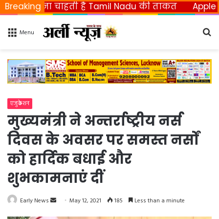
छीनना चाहती है Tamil Nadu की ताकत
Breaking
Apple ला रहा फ
Se
Menu
fo
एजुकेशन
मुख्यमंत्री ने अन्तर्राष्ट्रीय नर्स
दिवस के अवसर पर समस्त नर्सों
को हार्दिक बधाई और
शुभकामनाएं दीं
Early News
S
May 12, 2021
185
Less than a minute
e