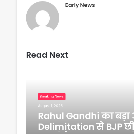
t
Early News
Read Next
Breaking News
August 1, 2026
Rahul Gandhi का बड़ा
Delimitation से BJP छ