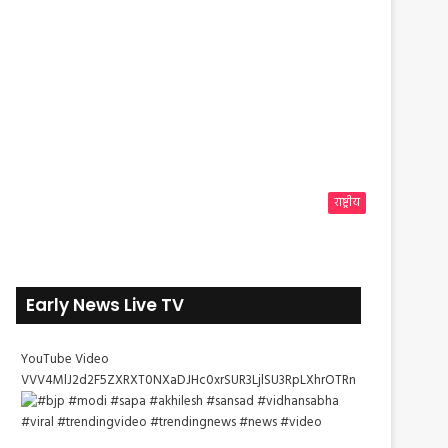
राष्ट्रीय
Early News Live TV
YouTube Video
VVV4MlJ2d2F5ZXRXT0NXaDJHc0xrSUR3LjlSU3RpLXhrOTRn