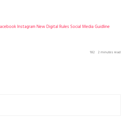
Facebook
Instagram
New Digital Rules
Social Media Guidline
182
2 minutes read
Rahul Gandhi का बड़ा आरोप: