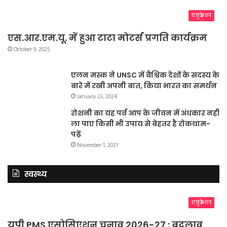
एजुकेशन
एस.आर.एम.यू. में हुआ टाटा मोटर्स प्रगति कार्यक्रम
October 9, 2025
एलन मस्क ने UNSC में वैश्विक देशों के सदस्य के
बारे में रखी अपनी बात, किया भारत का समर्थन
January 23, 2024
रोशनी का यह पर्व आप के जीवन में अंधकार नहीं
ला पाए किसी भी उपाय से बेहतर है रोकथाम-
पढ़ें
November 1, 2021
स्वस्थ्य
एजुकेशन
यूपी PMS एसोसिएशन चुनाव 2026-27 : बदलाव