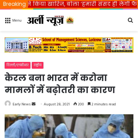
त ने किया खारिज, बोला ‘हमारी संसद ही लेगी फैसला’
Breaking
R
Se
Menu
fo
दिल्ली/एनसीआर
राष्ट्रीय
केरल बना भारत में करोना
मामलों में बढ़ोतरी का कारण
Early News
S
August 28, 2021
200
2 minutes read
e
n
d
a