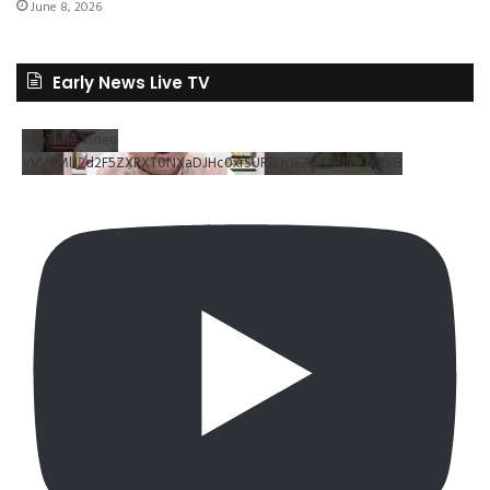
June 8, 2026
Early News Live TV
YouTube Video
VVV4MlJ2d2F5ZXRXT0NXaDJHc0xrSUR3LnJEZDRNdlNDX2VB