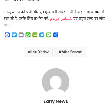
लालू यादव की पत्नी और पूर्व मुख्यमंत्री राबड़ी देवी ने कहा, वह बीमारी से
उबर रहे हैं. उनके लिए प्रार्थना करें.
تكساس هولدم
वह बहुत जल्द घर लौट
आएंगे.
F
T
E
W
P
T
M
S
a
w
m
h
r
e
e
h
c
i
a
a
i
l
s
a
e
t
i
t
n
e
s
r
Lalu Yadav
Misa Bharati
b
t
l
s
t
g
a
e
o
e
A
F
r
g
o
r
p
r
a
e
k
p
i
m
e
n
d
l
y
Early News