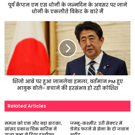
पूर्व कॅप्टन एम एस धोनी के जन्मदिन के अवसर पर जाने
धोनी के एकलौते विकेट के बारे मैं
शिंजो आबे पर हुआ जानलेवा हमला, वर्तमान PM हुए
भावुक बोले- बचाने की हरसंभव हो रही कोशिश
Related Articles
ममता को एक और बड़ा झटका,
जम्मू-कश्मीर: उरी सेक्टर में
सांसद प्रकाश चिक बारिक ने
ग्रेनेड फटने से सेना के दो जवान
राज्य सभा से दिया इस्तीफा
शहीद