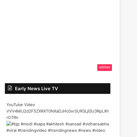
मनोरंजन
Early News Live TV
YouTube Video
VVV4MlJ2d2F5ZXRXT0NXaDJHc0xrSUR3LjlSU3RpLXh
rOTRn