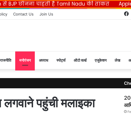
n से BJP छीनना चाहती है Tamil Nadu की ताकत
Appl
olicy
Contact Us
Join Us
राजनीति
मनोरंजन
अपराध
स्पोर्ट्स
ऑटो वर्ल्ड
एजुकेशन
लेख
अ
Ch
202
्सीन लगवाने पहुंची मलाइका
आमि
Fe