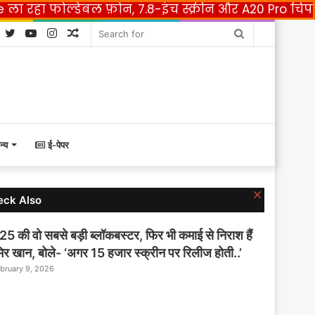
e ला रहा फोल्डेबल फ़ोन, 7.8-इंच स्क्रीन और A20 Pro चिप
Facebook
Twitter
YouTube
Instagram
Random
Search
Article
for
न्य
ई-पेपर
C
eck Also
l
o
5 की वो सबसे बड़ी ब्लॉकबस्टर, फिर भी कमाई से निराश हैं
s
e
र खान, बोले- ‘अगर 15 हजार स्क्रीन पर रिलीज होती..’
bruary 9, 2026