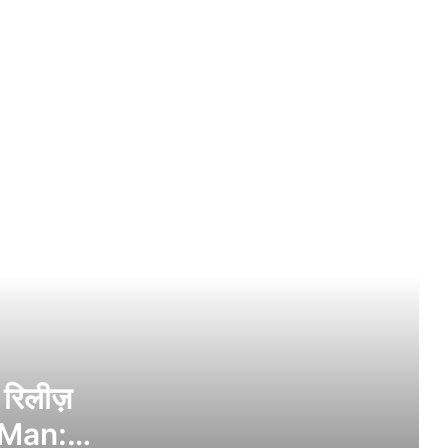
हॉलैंड की ‘Spider-Man: Brand New Day’
रजनीकांत-कमल हासन को लॉन्च करने वाले पद्मश्री
विजेता डायरेक्टर भरतहिराजा का निधन
टॉम क्रूज के को-स्टार जेम्स हैंडी की हत्या,
गर्लफ्रेंड का बेटा कातिल
रणवीर सिंह को बड़ी राहत, FWICE ने असहयोग का
फैसला लिया वापस
‘धुरंधर रॉ और अनदेखा’ देख भड़के दर्शक, बोले-
‘नया कुछ नहीं’
 रिलीज़
r-Man:
नेटफ्लिक्स पर रिलीज़ हुई ‘Dhurandhar: Raw